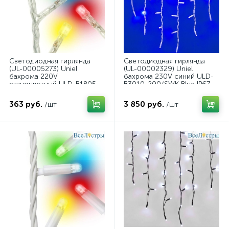
Светодиодная гирлянда
Светодиодная гирлянда
(UL-00005273) Uniel
(UL-00002329) Uniel
бахрома 220V
бахрома 230V синий ULD-
разноцветный ULD-B1805-
B3010-200/SWK Blue IP67
048/DTA Multi IP20
363 руб.
3 850 руб.
/шт
/шт