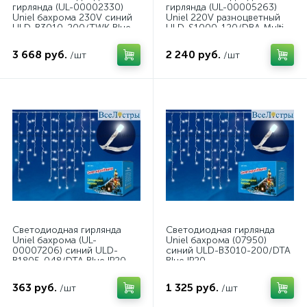
гирлянда (UL-00002330)
гирлянда (UL-00005263)
Uniel бахрома 230V синий
Uniel 220V разноцветный
ULD-B3010-200/TWK Blue
ULD-S1000-120/DBA Multi
IP67
IP67
3 668 руб.
2 240 руб.
/шт
/шт
Светодиодная гирлянда
Светодиодная гирлянда
Uniel бахрома (UL-
Uniel бахрома (07950)
00007206) синий ULD-
синий ULD-B3010-200/DTA
B1805-048/DTA Blue IP20
Blue IP20
363 руб.
1 325 руб.
/шт
/шт