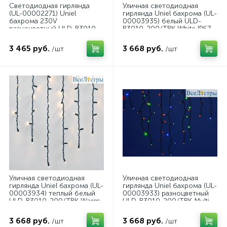
Светодиодная гирлянда
Уличная светодиодная
(UL-00002271) Uniel
гирлянда Uniel бахрома (UL-
бахрома 230V
00003935) белый ULD-
разноцветный ULD-B3010-
B3010-200/TBK White IP67
200/SWK Multi IP67
3 465 руб.
3 668 руб.
/шт
/шт
Уличная светодиодная
Уличная светодиодная
гирлянда Uniel бахрома (UL-
гирлянда Uniel бахрома (UL-
00003934) теплый белый
00003933) разноцветный
ULD-B3010-200/TBK Warm
ULD-B3010-200/TBK Multi
White IP67
IP67
3 668 руб.
3 668 руб.
/шт
/шт