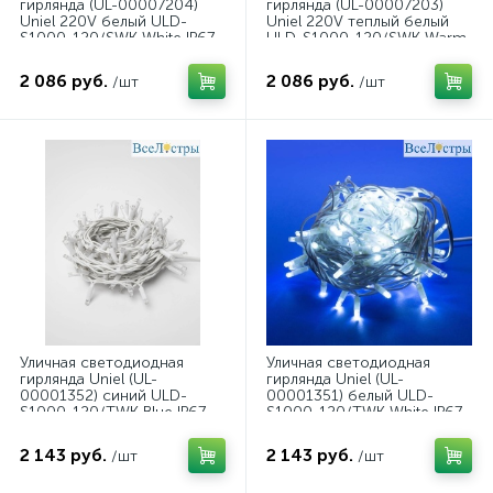
гирлянда (UL-00007204)
гирлянда (UL-00007203)
Uniel 220V белый ULD-
Uniel 220V теплый белый
S1000-120/SWK White IP67
ULD-S1000-120/SWK Warm
White IP67
2 086 руб.
2 086 руб.
/шт
/шт
Уличная светодиодная
Уличная светодиодная
гирлянда Uniel (UL-
гирлянда Uniel (UL-
00001352) синий ULD-
00001351) белый ULD-
S1000-120/TWK Blue IP67
S1000-120/TWK White IP67
2 143 руб.
2 143 руб.
/шт
/шт