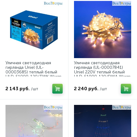
Уличная светодиодная
Уличная светодиодная
гирлянда Uniel (UL-
гирлянда (UL-00007841)
00003685) теплый белый
Uniel 220V теплый белый
ULD-S1000-120/TWK Warm
ULD-S1000-120/DWA Warm
White IP67
White IP67
2 143 руб.
2 240 руб.
/шт
/шт