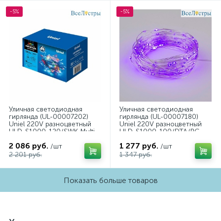
-5%
-5%
Уличная светодиодная
Уличная светодиодная
гирлянда (UL-00007202)
гирлянда (UL-00007180)
Uniel 220V разноцветный
Uniel 220V разноцветный
ULD-S1000-120/SWK Multi
ULD-S1000-100/DTA/RC
IP67
RGB IP44
2 086 руб.
1 277 руб.
/шт
/шт
2 201 руб.
1 347 руб.
Показать больше товаров