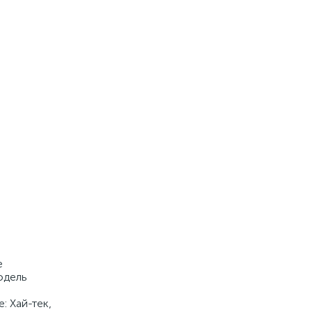
е
одель
: Хай-тек,