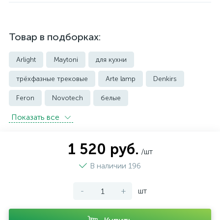
Товар в подборках:
Arlight
Maytoni
для кухни
трёхфазные трековые
Arte lamp
Denkirs
Feron
Novotech
белые
Показать всe
встраиваемые трековые
магнитные трековые светильники
1 520 руб.
/шт
модульные трековые
подвесные трековые
В наличии 196
с цоколем GU10
-
+
шт
светильники для модульной системы
светодиодные трековые
трековые однофазные