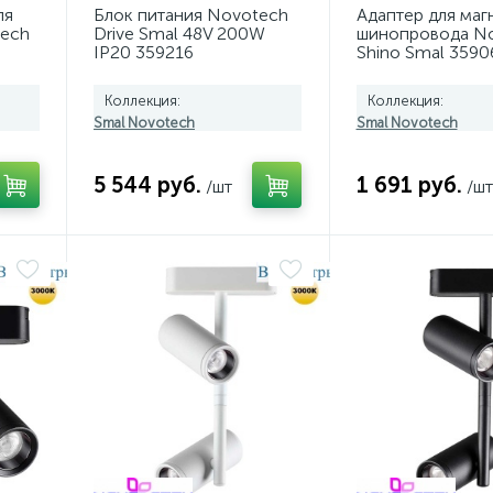
ля
Блок питания Novotech
Адаптер для маг
ech
Drive Smal 48V 200W
шинопровода N
IP20 359216
Shino Smal 3590
Коллекция:
Коллекция:
Smal Novotech
Smal Novotech
5 544 руб.
1 691 руб.
/шт
/шт