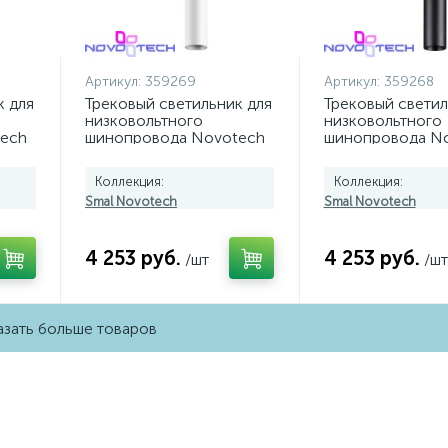
Артикул:
359269
Артикул:
359268
к для
Трековый светильник для
Трековый светил
низковольтного
низковольтного
ech
шинопровода Novotech
шинопровода N
SMAL 359269
SMAL 359268
Коллекция:
Коллекция:
Smal Novotech
Smal Novotech
4 253 руб.
4 253 руб.
/шт
/шт
зать больше товаров