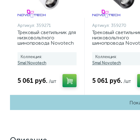
Артикул:
359271
Артикул:
359270
Трековый светильник для
Трековый светильни
низковольтного
низковольтного
шинопровода Novotech
шинопровода Novot
SMAL 359271
SMAL 359270
Коллекция:
Коллекция:
Smal Novotech
Smal Novotech
5 061 руб.
5 061 руб.
/шт
/шт
Пока