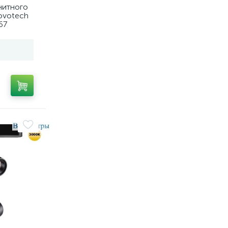
нитного
ovotech
67