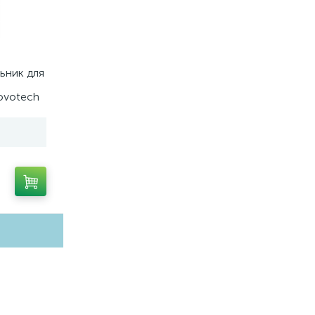
ьник для
ovotech