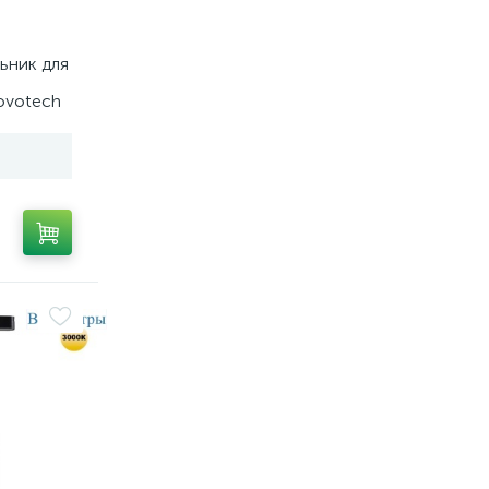
ьник для
ovotech