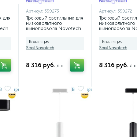
Артикул:
359273
Артикул:
359272
к для
Трековый светильник для
Трековый светил
низковольтного
низковольтного
ech
шинопровода Novotech
шинопровода N
SMAL 359273
SMAL 359272
Коллекция:
Коллекция:
Smal Novotech
Smal Novotech
8 316 руб.
8 316 руб.
/шт
/шт