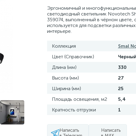
Эргономичный и многофункциональны
светодиодный светильник Novotech Sh
359074, выполненный в чёрном цвете,
используется для подсветки различных
интерьере.
Коллекция
Smal N
Цвет (Справочник)
Черны
Длина (мм)
330
Высота (мм)
27
Ширина (мм)
25
Площадь освещения, м2
5,4
Кратность отгрузки
1
Написать
Написать
в Telegram
в MAX