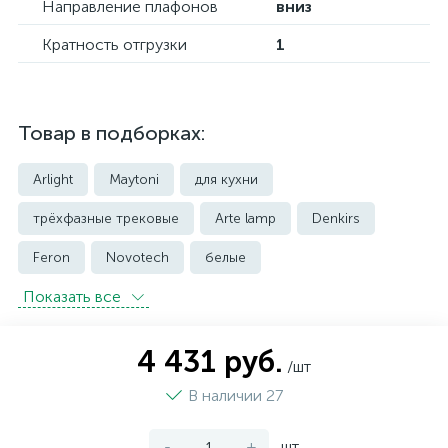
Направление плафонов
вниз
Кратность отгрузки
1
Товар в подборках:
Arlight
Maytoni
для кухни
трёхфазные трековые
Arte lamp
Denkirs
Feron
Novotech
белые
Показать всe
встраиваемые трековые
магнитные трековые светильники
4 431 руб.
/шт
модульные трековые
подвесные трековые
В наличии 27
с цоколем GU10
-
+
шт