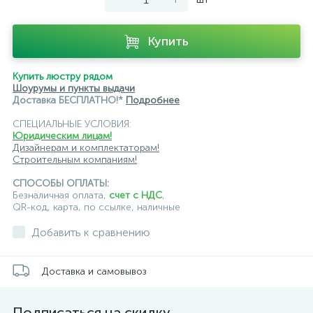
светильники для модульной системы
светодиодные трековые
трековые однофазные
Купить
черные
ЭРА
Crystal Lux
Ambrella
Купить люстру рядом
Шоурумы и пункты выдачи
Доставка БЕСПЛАТНО!*
Подробнее
СПЕЦИАЛЬНЫЕ УСЛОВИЯ:
Юридическим лицам!
Дизайнерам и комплектаторам!
Строительным компаниям!
СПОСОБЫ ОПЛАТЫ:
Безналичная оплата,
счет с НДС
,
QR-код, карта, по ссылке, наличные
Добавить к сравнению
Доставка и самовывоз
Подписаться на скидку