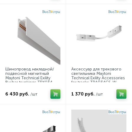
Шинопровод накладной/
Аксессуар для трекового
подвесной магнитный
светильника Maytoni
Maytoni Technical Exility
Technical Exility Accessories
Busbar trunkings TRX034-
for tracks TRA034CS-W
412W
6 430 руб.
1 370 руб.
/шт
/шт