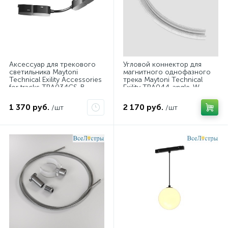
Аксессуар для трекового
Угловой коннектор для
светильника Maytoni
магнитного однофазного
Technical Exility Accessories
трека Maytoni Technical
for tracks TRA034CS-B
Exility TRA044-angle-W
1 370 руб.
2 170 руб.
/шт
/шт