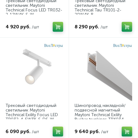
Трековый светодиодный
Трековый светодиодный
светильник Maytoni
светильник Maytoni
Technical Focus LED TR032-
Technical Tau TR101-2-
2-12W4K-S-W
20W4K-B
4 920 руб.
8 290 руб.
/шт
/шт
Трековый светодиодный
Шинопровод накладной/
светильник Maytoni
подвесной магнитный
Technical Exility Focus LED
Maytoni Technical Exility
TR032-4-5W3K-S-DS-W
Busbar trunkings TRX034-
413W
6 090 руб.
9 640 руб.
/шт
/шт