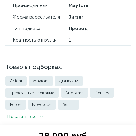
Производитель
Maytoni
Форма рассеивателя
Зигзаг
Тип подвеса
Провод
Кратность отгрузки
1
Товар в подборках:
Arlight
Maytoni
для кухни
трёхфазные трековые
Arte lamp
Denkirs
Feron
Novotech
белые
Показать всe
встраиваемые трековые
магнитные трековые светильники