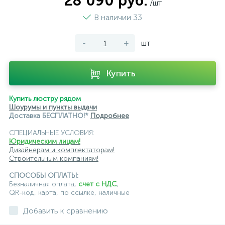
28 090 руб.
/шт
модульные трековые
подвесные трековые
В наличии 33
с цоколем GU10
-
+
шт
светильники для модульной системы
светодиодные трековые
трековые однофазные
Купить
черные
ЭРА
Crystal Lux
Ambrella
Купить люстру рядом
Шоурумы и пункты выдачи
Доставка БЕСПЛАТНО!*
Подробнее
СПЕЦИАЛЬНЫЕ УСЛОВИЯ:
Юридическим лицам!
Дизайнерам и комплектаторам!
Строительным компаниям!
СПОСОБЫ ОПЛАТЫ:
Безналичная оплата,
счет с НДС
,
QR-код, карта, по ссылке, наличные
Добавить к сравнению