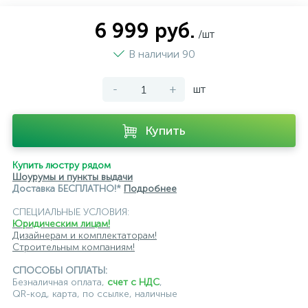
магнитные трековые светильники
6 999 руб.
/шт
модульные трековые
подвесные трековые
В наличии 90
с цоколем GU10
-
+
шт
светильники для модульной системы
светодиодные трековые
трековые однофазные
Купить
черные
ЭРА
Crystal Lux
Ambrella
Купить люстру рядом
Шоурумы и пункты выдачи
Доставка БЕСПЛАТНО!*
Подробнее
СПЕЦИАЛЬНЫЕ УСЛОВИЯ:
Юридическим лицам!
Дизайнерам и комплектаторам!
Строительным компаниям!
СПОСОБЫ ОПЛАТЫ:
Безналичная оплата,
счет с НДС
,
QR-код, карта, по ссылке, наличные