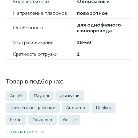
Количество фаз
Однофазный
Направление плафонов
поворотное
для однофазного
Особенность
шинопровода
Угол рассеивания
18-60
Кратность отгрузки
1
Товар в подборках:
Arlight
Maytoni
для кухни
трёхфазные трековые
Arte lamp
Denkirs
Feron
Novotech
белые
Показать всe
встраиваемые трековые