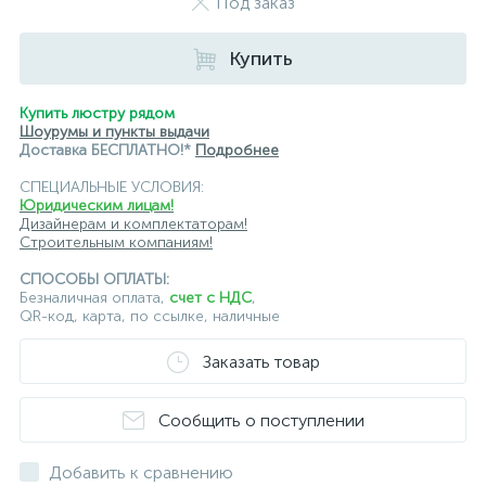
Под заказ
с цоколем GU10
Купить
светильники для модульной системы
светодиодные трековые
трековые однофазные
Купить люстру рядом
Шоурумы и пункты выдачи
черные
ЭРА
Crystal Lux
Ambrella
Доставка БЕСПЛАТНО!*
Подробнее
СПЕЦИАЛЬНЫЕ УСЛОВИЯ:
Юридическим лицам!
Дизайнерам и комплектаторам!
Строительным компаниям!
СПОСОБЫ ОПЛАТЫ:
Безналичная оплата,
счет с НДС
,
QR-код, карта, по ссылке, наличные
Заказать товар
Сообщить о поступлении
Добавить к сравнению