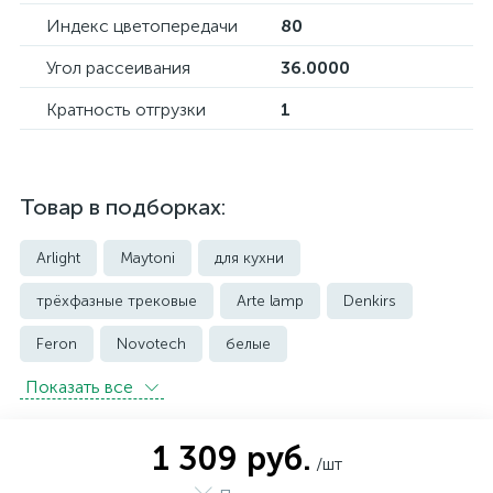
Индекс цветопередачи
80
Угол рассеивания
36.0000
Кратность отгрузки
1
Товар в подборках:
Arlight
Maytoni
для кухни
трёхфазные трековые
Arte lamp
Denkirs
Feron
Novotech
белые
Показать всe
встраиваемые трековые
магнитные трековые светильники
1 309 руб.
/шт
модульные трековые
подвесные трековые