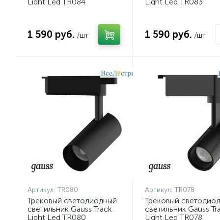
Light Led TR084
Light Led TR083
1 590 руб.
1 590 руб.
/шт
/шт
Артикул:
TR080
Артикул:
TR078
Трековый светодиодный
Трековый светодио
светильник Gauss Track
светильник Gauss Tr
Light Led TR080
Light Led TR078