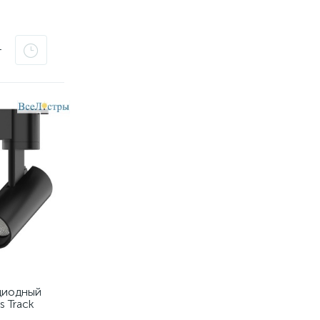
т
диодный
s Track