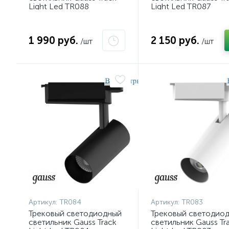
Light Led TR088
Light Led TR087
1 990 руб.
2 150 руб.
/шт
/шт
Артикул:
TR084
Артикул:
TR083
Трековый светодиодный
Трековый светодио
светильник Gauss Track
светильник Gauss Tr