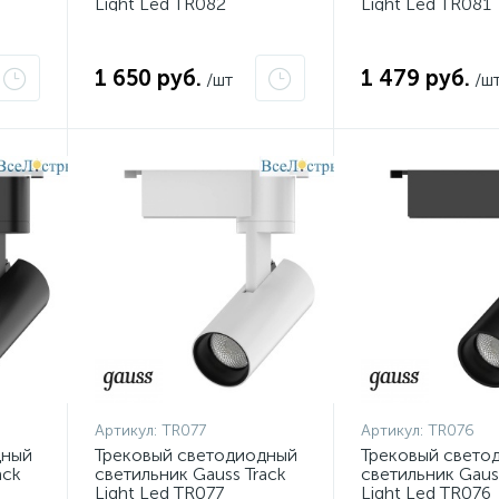
Light Led TR082
Light Led TR081
1 650 руб.
1 479 руб.
/шт
/ш
Артикул:
TR077
Артикул:
TR076
дный
Трековый светодиодный
Трековый свето
ack
светильник Gauss Track
светильник Gaus
Light Led TR077
Light Led TR076