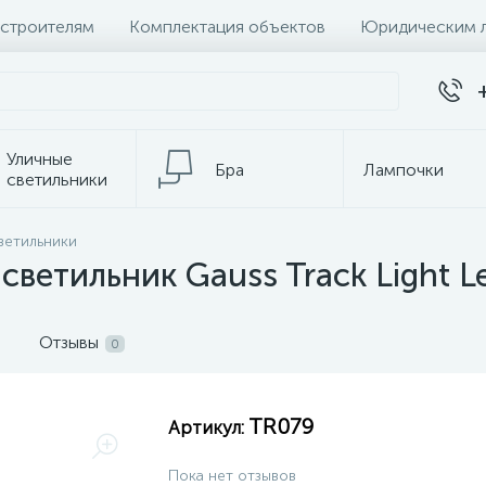
 строителям
Комплектация объектов
Юридическим 
Уличные
Бра
Лампочки
светильники
ветильники
темы
Настольные лампы
К
ветильник Gauss Track Light L
Отзывы
0
TR079
Артикул:
Пока нет отзывов