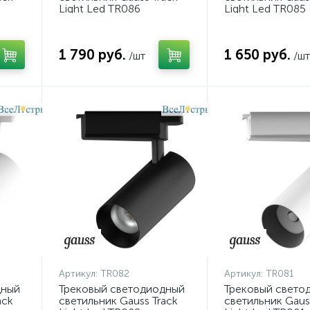
Light Led TR086
Light Led TR085
1 790 руб.
1 650 руб.
/шт
/шт
Артикул:
TR082
Артикул:
TR081
дный
Трековый светодиодный
Трековый свето
ack
светильник Gauss Track
светильник Gaus