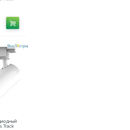
диодный
s Track