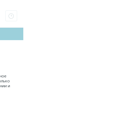
тное
олько
нии и