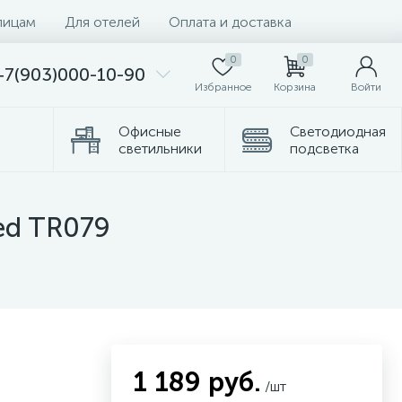
лицам
Для отелей
Оплата и доставка
0
0
+7(903)000-10-90
Избранное
Корзина
Войти
Офисные
Светодиодная
светильники
подсветка
омплектующие
Торшеры
ed TR079
1 189 руб.
/шт