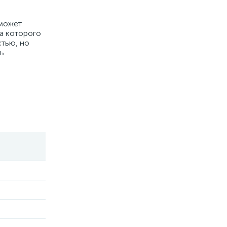
оможет
а которого
стью, но
ь