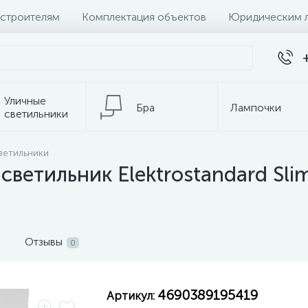
 строителям
Комплектация объектов
Юридическим 
Уличные
Бра
Лампочки
светильники
Настольные
ветильники
Электротовары
лампы
ветильник Elektrostandard Sli
Отзывы
0
4690389195419
Артикул: