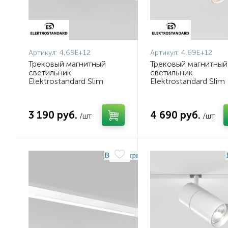
Артикул:
4,69E+12
Артикул:
4,69E+12
Трековый магнитный
Трековый магнитный
светильник
светильник
Elektrostandard Slim
Elektrostandard Slim
Magnetic 85000/01
Magnetic 85012/01
4690389220371 a072615
4690389220395 a07
3 190 руб.
4 690 руб.
/шт
/шт