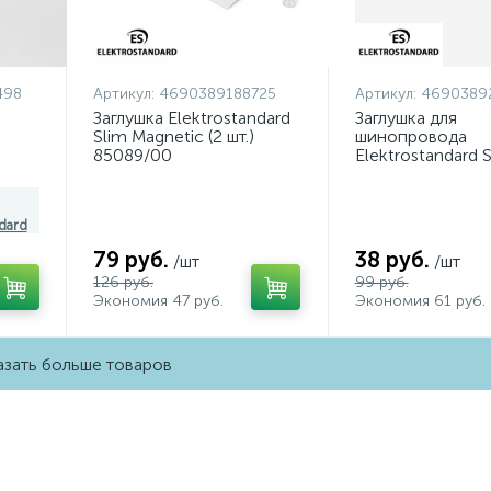
498
Артикул:
4690389188725
Артикул:
4690389
Заглушка Elektrostandard
Заглушка для
Slim Magnetic (2 шт.)
шинопровода
85089/00
Elektrostandard 
06498
4690389188725 a061236
Magnetic 46903
a064724
dard
79 руб.
38 руб.
/шт
/шт
126 руб.
99 руб.
Экономия 47 руб.
Экономия 61 руб.
зать больше товаров