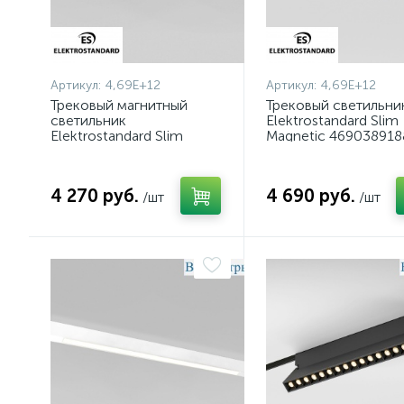
Артикул:
4,69E+12
Артикул:
4,69E+12
Трековый магнитный
Трековый светильни
светильник
Elektrostandard Slim
Elektrostandard Slim
Magnetic 469038918
magnetic 85002/01
a059185
4690389188596 a059183
4 270 руб.
4 690 руб.
/шт
/шт