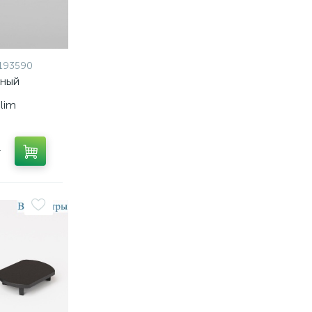
193590
тный
Slim
01
a062794
т