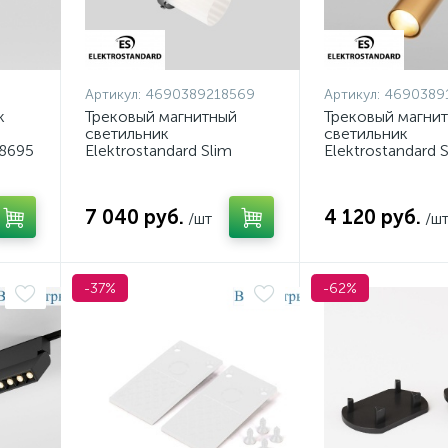
Артикул:
4690389218569
Артикул:
4690389
к
Трековый магнитный
Трековый магни
светильник
светильник
8695
Elektrostandard Slim
Elektrostandard 
Magnetic 85532/01
Magnetic 85035/
4690389218569 a071515
4690389193590 
7 040 руб.
4 120 руб.
/шт
/ш
-37%
-62%