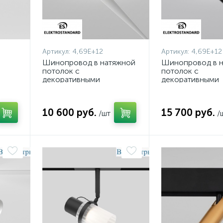
Артикул:
4,69E+12
Артикул:
4,69E+12
Шинопровод в натяжной
Шинопровод в 
потолок с
потолок с
декоративными
декоративными
вставками
вставками
2617
Elektrostandard Slim
Elektrostandard 
Magnetic 85204/00
Magnetic 85242/
10 600 руб.
15 700 руб.
4690389220418 a072619
/шт
4690389220463 
/