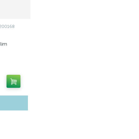
200168
Slim
89200168