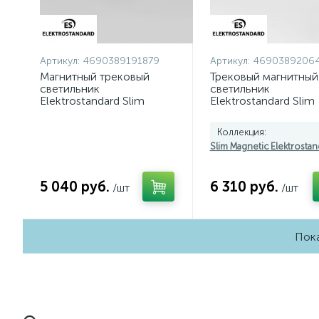
Артикул:
4690389191879
Артикул:
4690389206
Магнитный трековый
Трековый магнитный
светильник
светильник
Elektrostandard Slim
Elektrostandard Slim
Magnetic 4690389191879
Magnetic 46903892
a062335
85209/01 a067371
Коллекция:
Slim Magnetic Elektrostan
5 040 руб.
6 310 руб.
/шт
/шт
Пока