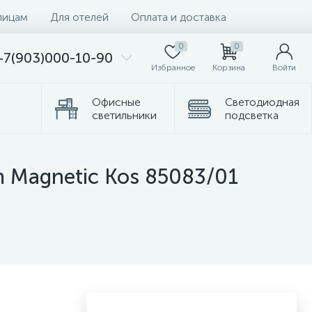
лицам
Для отелей
Оплата и доставка
0
0
+7(903)000-10-90
Избранное
Корзина
Войти
Офисные
Светодиодная
светильники
подсветка
Комплектующие
Торшеры
m Magnetic Kos 85083/01