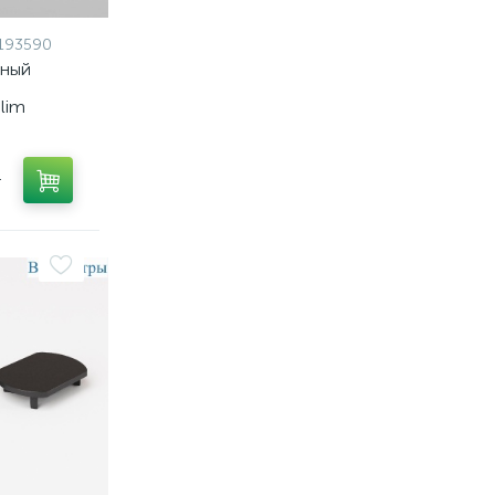
193590
тный
Slim
01
a062794
т