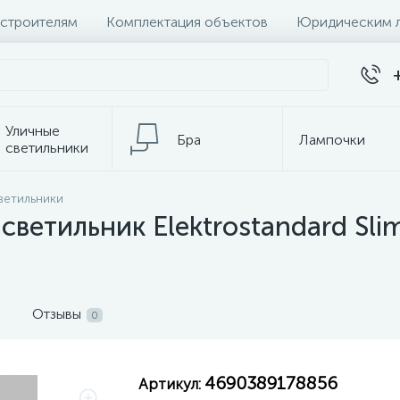
 строителям
Комплектация объектов
Юридическим 
Уличные
Бра
Лампочки
светильники
Настольные
ветильники
Электротовары
лампы
ветильник Elektrostandard Sli
Отзывы
0
4690389178856
Артикул: