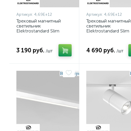
Артикул:
4,69E+12
Артикул:
4,69E+12
Трековый магнитный
Трековый магнитный
светильник
светильник
Elektrostandard Slim
Elektrostandard Slim
Magnetic 85000/01
Magnetic 85012/01
4690389220371 a072615
4690389220395 a07
3 190 руб.
4 690 руб.
/шт
/шт