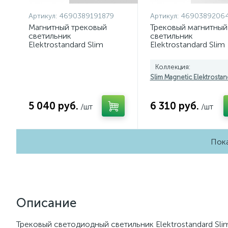
Артикул:
4690389191879
Артикул:
4690389206
Магнитный трековый
Трековый магнитный
светильник
светильник
Elektrostandard Slim
Elektrostandard Slim
Magnetic 4690389191879
Magnetic 46903892
a062335
85209/01 a067371
Коллекция:
Slim Magnetic Elektrostan
5 040 руб.
6 310 руб.
/шт
/шт
Пока
Описание
Трековый светодиодный светильник Elektrostandard Sli