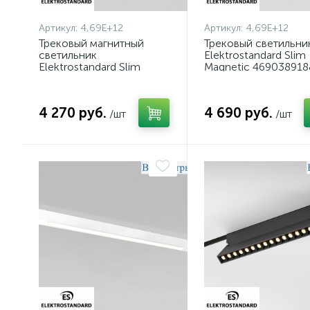
Артикул:
4,69E+12
Артикул:
4,69E+12
Трековый магнитный
Трековый светильни
светильник
Elektrostandard Slim
Elektrostandard Slim
Magnetic 469038918
magnetic 85002/01
a059185
4690389188596 a059183
4 270 руб.
4 690 руб.
/шт
/шт