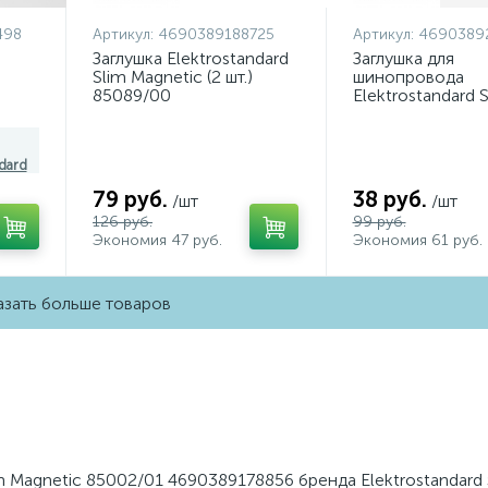
498
Артикул:
4690389188725
Артикул:
4690389
Заглушка Elektrostandard
Заглушка для
Slim Magnetic (2 шт.)
шинопровода
85089/00
Elektrostandard 
06498
4690389188725 a061236
Magnetic 46903
a064724
dard
79 руб.
38 руб.
/шт
/шт
126 руб.
99 руб.
Экономия 47 руб.
Экономия 61 руб.
зать больше товаров
m Magnetic 85002/01 4690389178856 бренда Elektrostandard