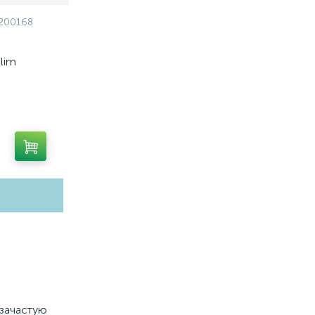
200168
Slim
89200168
 зачастую