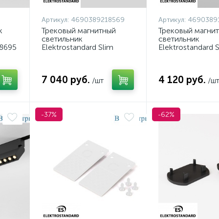
Артикул:
4690389218569
Артикул:
4690389
к
Трековый магнитный
Трековый магни
светильник
светильник
8695
Elektrostandard Slim
Elektrostandard 
Magnetic 85532/01
Magnetic 85035/
4690389218569 a071515
4690389193590 
7 040 руб.
4 120 руб.
/шт
/ш
-37%
-62%