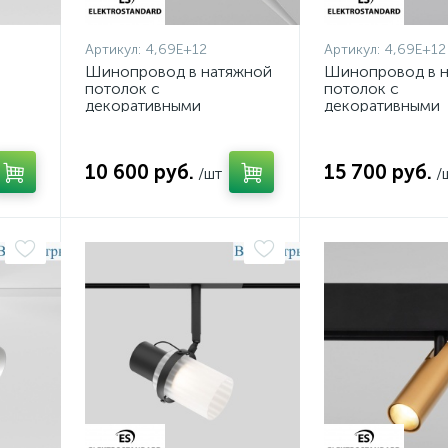
Артикул:
4,69E+12
Артикул:
4,69E+12
Шинопровод в натяжной
Шинопровод в 
потолок с
потолок с
декоративными
декоративными
вставками
вставками
2617
Elektrostandard Slim
Elektrostandard 
Magnetic 85204/00
Magnetic 85242/
10 600 руб.
15 700 руб.
4690389220418 a072619
/шт
4690389220463 
/