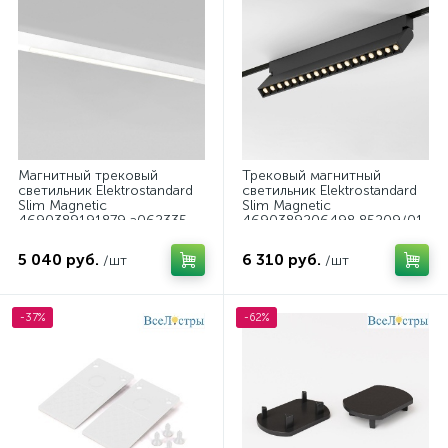
Магнитный трековый
Трековый магнитный
светильник Elektrostandard
светильник Elektrostandard
Slim Magnetic
Slim Magnetic
4690389191879 a062335
4690389206498 85209/01
a067371
5 040 руб.
6 310 руб.
/шт
/шт
-37%
-62%