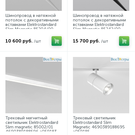
Шинопровод в натяжной
Шинопровод в натяжной
потолок с декоративными
потолок с декоративными
вставками Elektrostandard
вставками Elektrostandard
Slim Magnetic 85204/00
Slim Magnetic 85242/00
4690389220418 a072619
4690389220463 a072669
10 600 руб.
15 700 руб.
/шт
/шт
Трековый магнитный
Трековый светильник
светильник Elektrostandard
Elektrostandard Slim
Slim magnetic 85002/01
Magnetic 4690389188695
4690389188596 a059183
a059185