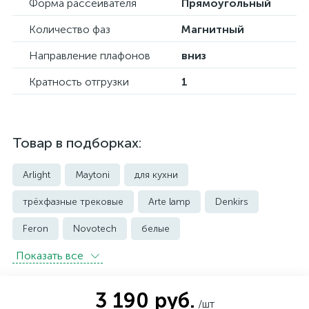
Форма рассеивателя
Прямоугольный
Количество фаз
Магнитный
Направление плафонов
вниз
Кратность отгрузки
1
Товар в подборках:
Arlight
Maytoni
для кухни
трёхфазные трековые
Arte lamp
Denkirs
Feron
Novotech
белые
Показать всe
встраиваемые трековые
магнитные трековые светильники
3 190 руб.
/шт