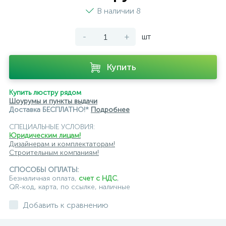
модульные трековые
подвесные трековые
В наличии 8
с цоколем GU10
-
+
шт
светильники для модульной системы
светодиодные трековые
трековые однофазные
Купить
черные
ЭРА
Crystal Lux
Ambrella
Купить люстру рядом
Шоурумы и пункты выдачи
Доставка БЕСПЛАТНО!*
Подробнее
СПЕЦИАЛЬНЫЕ УСЛОВИЯ:
Юридическим лицам!
Дизайнерам и комплектаторам!
Строительным компаниям!
СПОСОБЫ ОПЛАТЫ:
Безналичная оплата,
счет с НДС
,
QR-код, карта, по ссылке, наличные
Добавить к сравнению