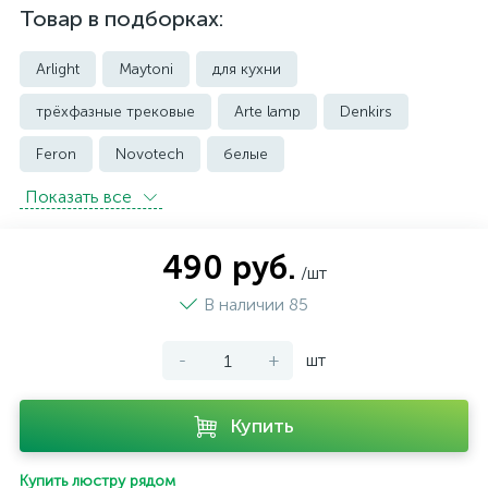
Товар в подборках:
Arlight
Maytoni
для кухни
трёхфазные трековые
Arte lamp
Denkirs
Feron
Novotech
белые
Показать всe
встраиваемые трековые
магнитные трековые светильники
490 руб.
/шт
модульные трековые
подвесные трековые
В наличии 85
с цоколем GU10
-
+
шт
светильники для модульной системы
светодиодные трековые
трековые однофазные
Купить
черные
ЭРА
Crystal Lux
Ambrella
Купить люстру рядом