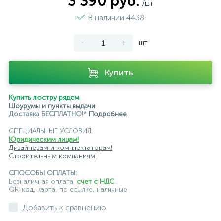
3 390 руб.
/шт
модульные трековые
подвесные трековые
В наличии 4438
с цоколем GU10
-
+
шт
светильники для модульной системы
светодиодные трековые
трековые однофазные
Купить
черные
ЭРА
Crystal Lux
Ambrella
Купить люстру рядом
Шоурумы и пункты выдачи
Доставка БЕСПЛАТНО!*
Подробнее
СПЕЦИАЛЬНЫЕ УСЛОВИЯ:
Юридическим лицам!
Дизайнерам и комплектаторам!
Строительным компаниям!
СПОСОБЫ ОПЛАТЫ:
Безналичная оплата,
счет с НДС
,
QR-код, карта, по ссылке, наличные
Добавить к сравнению