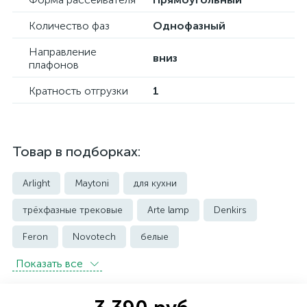
Количество фаз
Однофазный
Направление
вниз
плафонов
Кратность отгрузки
1
Товар в подборках:
Arlight
Maytoni
для кухни
трёхфазные трековые
Arte lamp
Denkirs
Feron
Novotech
белые
Показать всe
встраиваемые трековые
магнитные трековые светильники