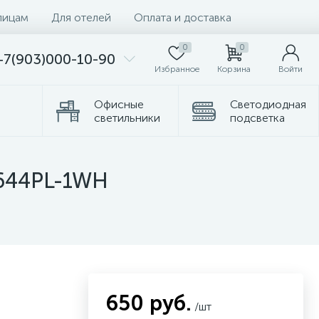
лицам
Для отелей
Оплата и доставка
0
0
+7(903)000-10-90
Избранное
Корзина
Войти
Офисные
Светодиодная
светильники
подсветка
Комплектующие
Торшеры
4644PL-1WH
650 руб.
/шт