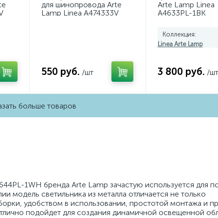
te
для шинопровода Arte
Arte Lamp Linea
V
Lamp Linea A474333V
A4633PL-1BK
Коллекция:
Linea Arte Lamp
550 руб.
3 800 руб.
/шт
/ш
зать больше товаров
4644PL-1WH бренда Arte Lamp зачастую используется для п
ии модель светильника из металла отличается не только
сборки, удобством в использовании, простотой монтажа и 
 отлично подойдет для создания динамичной освещенной обл