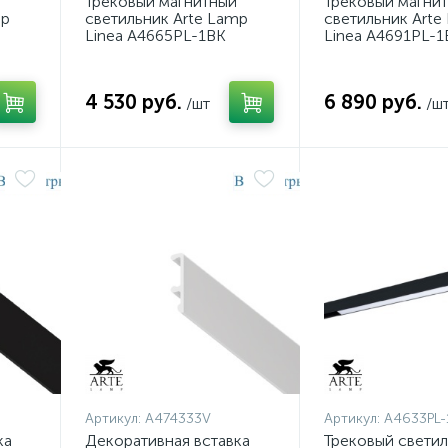
Трековый магнитный
Трековый магни
mp
светильник Arte Lamp
светильник Arte
Linea A4665PL-1BK
Linea A4691PL-1
4 530 руб.
6 890 руб.
/шт
/ш
Артикул:
A474333V
Артикул:
A4633PL-
ка
Декоративная вставка
Трековый свети