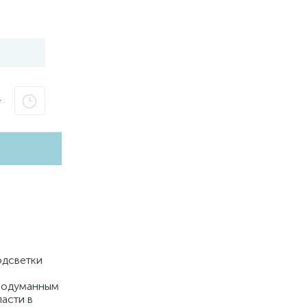
т
одсветки
продуманным
асти в