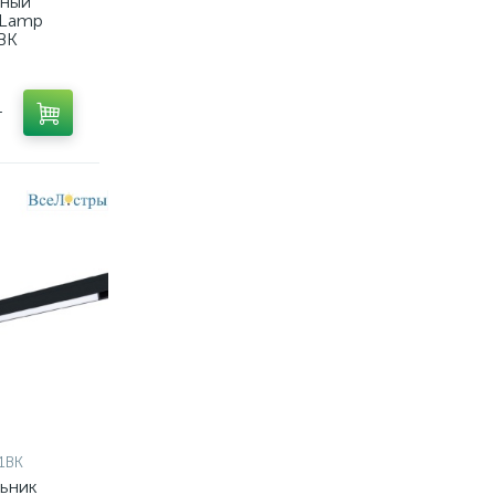
тный
 Lamp
BK
т
1BK
льник