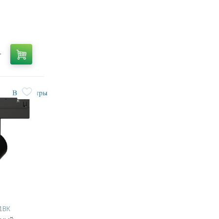
т
1BK