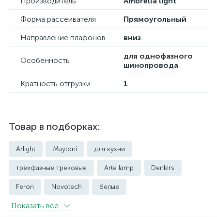
Производитель
Ambrella light
Форма рассеивателя
Прямоугольный
Направление плафонов
вниз
для однофазного
Особенность
шинопровода
Кратность отгрузки
1
Товар в подборках:
Arlight
Maytoni
для кухни
трёхфазные трековые
Arte lamp
Denkirs
Feron
Novotech
белые
Показать всe
встраиваемые трековые