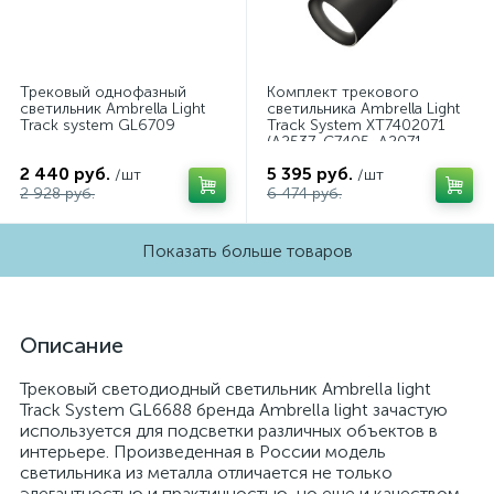
Трековый однофазный
Комплект трекового
светильник Ambrella Light
светильника Ambrella Light
Track system GL6709
Track System XT7402071
(A2537, C7405, A2071,
C7402, N7021)
2 440 руб.
5 395 руб.
/шт
/шт
2 928 руб.
6 474 руб.
Показать больше товаров
Описание
Трековый светодиодный светильник Ambrella light
Track System GL6688 бренда Ambrella light зачастую
используется для подсветки различных объектов в
интерьере. Произведенная в России модель
светильника из металла отличается не только
элегантностью и практичностью, но еще и качеством