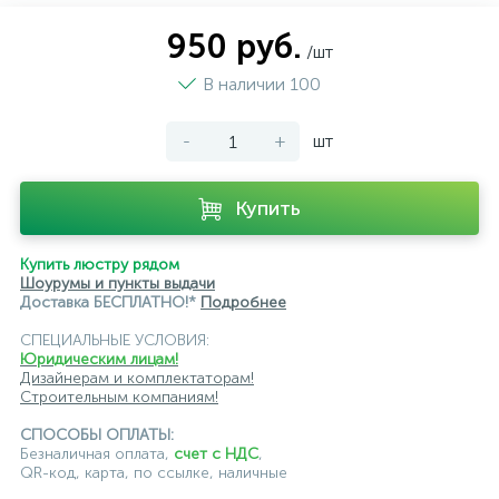
магнитные трековые светильники
950 руб.
/шт
модульные трековые
подвесные трековые
В наличии 100
с цоколем GU10
-
+
шт
светильники для модульной системы
светодиодные трековые
трековые однофазные
Купить
черные
ЭРА
Crystal Lux
Ambrella
Купить люстру рядом
Шоурумы и пункты выдачи
Доставка БЕСПЛАТНО!*
Подробнее
СПЕЦИАЛЬНЫЕ УСЛОВИЯ:
Юридическим лицам!
Дизайнерам и комплектаторам!
Строительным компаниям!
СПОСОБЫ ОПЛАТЫ:
Безналичная оплата,
счет с НДС
,
QR-код, карта, по ссылке, наличные