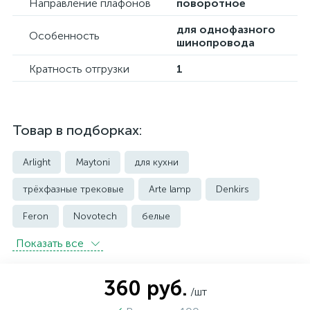
Направление плафонов
поворотное
для однофазного
Особенность
шинопровода
Кратность отгрузки
1
Товар в подборках:
Arlight
Maytoni
для кухни
трёхфазные трековые
Arte lamp
Denkirs
Feron
Novotech
белые
Показать всe
встраиваемые трековые
магнитные трековые светильники
360 руб.
/шт
модульные трековые
подвесные трековые