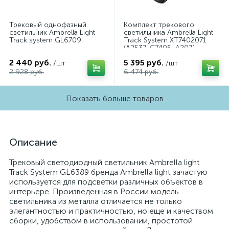
Трековый однофазный
Комплект трекового
светильник Ambrella Light
светильника Ambrella Light
Track system GL6709
Track System XT7402071
(A2537, C7405, A2071,
C7402, N7021)
2 440 руб.
5 395 руб.
/шт
/шт
2 928 руб.
6 474 руб.
Показать больше товаров
Описание
Трековый светодиодный светильник Ambrella light
Track System GL6389 бренда Ambrella light зачастую
используется для подсветки различных объектов в
интерьере. Произведенная в России модель
светильника из металла отличается не только
элегантностью и практичностью, но еще и качеством
сборки, удобством в использовании, простотой