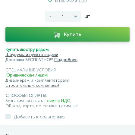
В наличии 100
с цоколем GU10
-
+
шт
светильники для модульной системы
светодиодные трековые
трековые однофазные
Купить
черные
ЭРА
Crystal Lux
Ambrella
Купить люстру рядом
Шоурумы и пункты выдачи
Доставка БЕСПЛАТНО!*
Подробнее
СПЕЦИАЛЬНЫЕ УСЛОВИЯ:
Юридическим лицам!
Дизайнерам и комплектаторам!
Строительным компаниям!
СПОСОБЫ ОПЛАТЫ:
Безналичная оплата,
счет с НДС
,
QR-код, карта, по ссылке, наличные
Добавить к сравнению