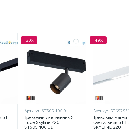
-20%
-49%
Артикул:
ST505.406.01
Артикул:
ST657.53
к ST
Трековый светильник ST
Трековый магни
Luce Skyline 220
светильник ST L
ST505.406.01
SKYLINE 220