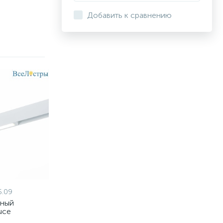
Добавить к сравнению
6.09
тный
uce