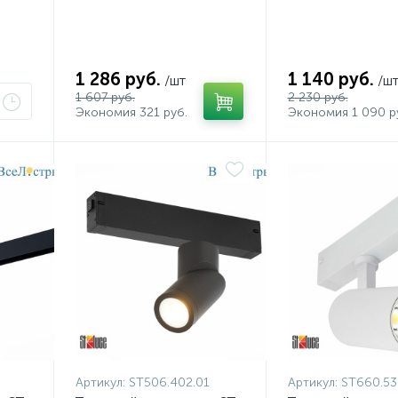
ST657.536.09
1 286 руб.
1 140 руб.
/шт
/ш
1 607 руб.
2 230 руб.
Экономия 321 руб.
Экономия 1 090 р
Артикул:
ST506.402.01
Артикул:
ST660.53