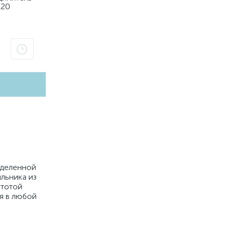
220
ыделенной
льника из
стотой
я в любой