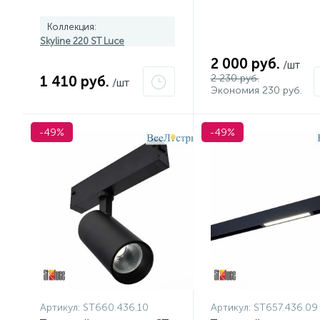
Коллекция:
Skyline 220 ST Luce
2 000 руб.
/шт
2 230 руб.
1 410 руб.
/шт
Экономия 230 руб.
-49%
-49%
Артикул:
ST660.436.10
Артикул:
ST657.436.09