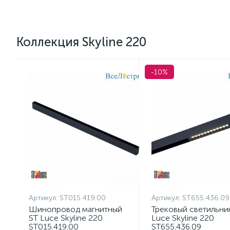
Коллекция Skyline 220
-10%
Артикул:
ST015.419.00
Артикул:
ST655.436.09
Шинопровод магнитный
Трековый светильни
ST Luce Skyline 220
Luce Skyline 220
ST015.419.00
ST655.436.09