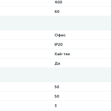
400
60
Офис
IP20
Хай-тек
Да
50
50
3