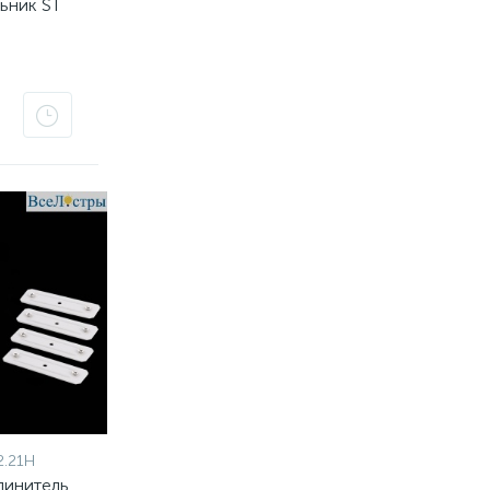
ьник ST
2.21H
динитель