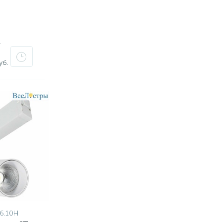
т
уб.
6.10H