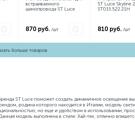
встраиваемого
ST Luce Skyline 
шинопровода ST Luce
ST015.522.21H
Skyline 220
ST021.522.14H
870 руб.
810 руб.
/шт
/шт
зать больше товаров
1 бренда ST Luce поможет создать динамичное освещение в
рендом, родина которого находится в Италии, модель свети
кциональностью, но еще и удобством в использовании, про
анная модель выполнена в стиле: Хай-тек, отлично впишетс