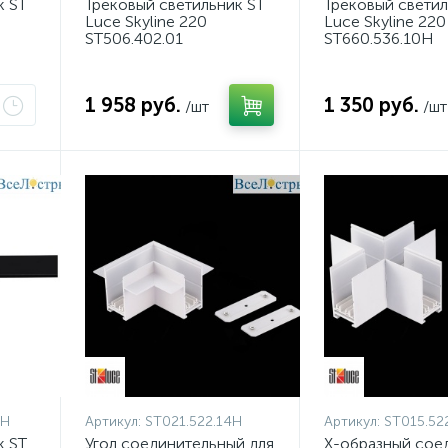
к ST
Трековый светильник ST
Трековый светил
Luce Skyline 220
Luce Skyline 220
ST506.402.01
ST660.536.10H
1 958 руб.
1 350 руб.
/шт
/шт
0H
Артикул:
ST021.522.14H
Артикул:
ST015.52
к ST
Угол соединительный для
X-образный сое