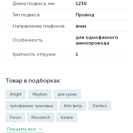
Длина подвеса, мм
1230
Тип подвеса
Провод
Направление плафонов
вниз
для однофазного
Особенность
шинопровода
Кратность отгрузки
1
Товар в подборках:
Arlight
Maytoni
для кухни
трёхфазные трековые
Arte lamp
Denkirs
Feron
Novotech
белые
Показать всe
встраиваемые трековые