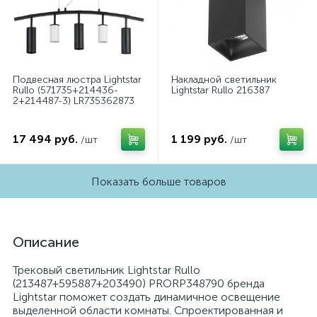
Подвесная люстра Lightstar
Накладной светильник
Rullo (571735+214436-
Lightstar Rullo 216387
2+214487-3) LR735362873
17 494 руб.
1 199 руб.
/шт
/шт
Показать больше товаров
Описание
Трековый светильник Lightstar Rullo
(213487+595887+203490) PRORP348790 бренда
Lightstar поможет создать динамичное освещение
выделенной области комнаты. Спроектированная и