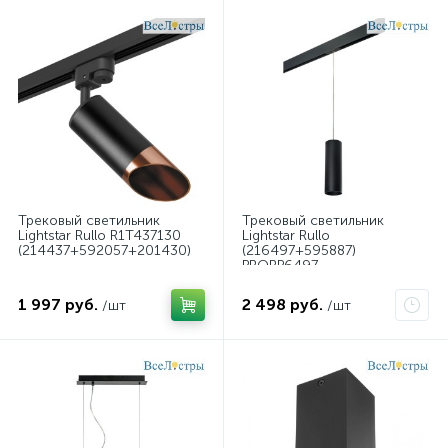
Трековый светильник
Трековый светильник
Lightstar Rullo R1T437130
Lightstar Rullo
(214437+592057+201430)
(216497+595887)
PRORP6497
1 997 руб.
2 498 руб.
/шт
/шт