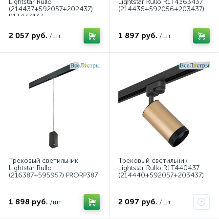
Lightstar Rullo
Lightstar Rullo R1T4363437
(214437+592057+202437)
(214436+592056+203437)
R1T437437
(214437+592057+202437)
2 057 руб.
1 897 руб.
/шт
/шт
Трековый светильник
Трековый светильник
Lightstar Rullo
Lightstar Rullo R1T440437
(216387+595957) PRORP387
(214440+592057+203437)
1 898 руб.
2 097 руб.
/шт
/шт