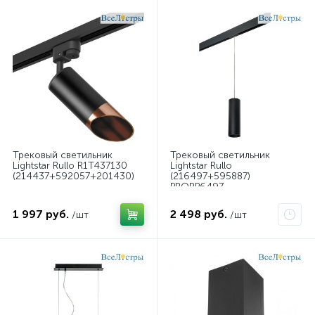
Трековый светильник
Трековый светильник
Lightstar Rullo R1T437130
Lightstar Rullo
(214437+592057+201430)
(216497+595887)
PRORP6497
1 997 руб.
2 498 руб.
/шт
/шт