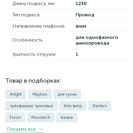
Длина подвеса, мм
1230
Тип подвеса
Провод
Направление плафонов
вниз
для однофазного
Особенность
шинопровода
Кратность отгрузки
1
Товар в подборках:
Arlight
Maytoni
для кухни
трёхфазные трековые
Arte lamp
Denkirs
Feron
Novotech
белые
Показать всe
встраиваемые трековые