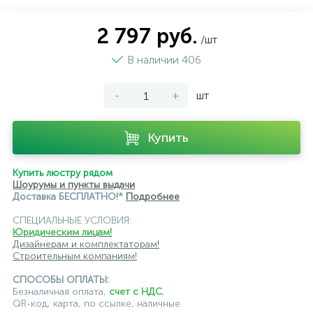
магнитные трековые светильники
2 797 руб.
/шт
модульные трековые
подвесные трековые
В наличии 406
с цоколем GU10
-
+
шт
светильники для модульной системы
светодиодные трековые
трековые однофазные
Купить
черные
ЭРА
Crystal Lux
Ambrella
Купить люстру рядом
Шоурумы и пункты выдачи
Доставка БЕСПЛАТНО!*
Подробнее
СПЕЦИАЛЬНЫЕ УСЛОВИЯ:
Юридическим лицам!
Дизайнерам и комплектаторам!
Строительным компаниям!
СПОСОБЫ ОПЛАТЫ:
Безналичная оплата,
счет с НДС
,
QR-код, карта, по ссылке, наличные