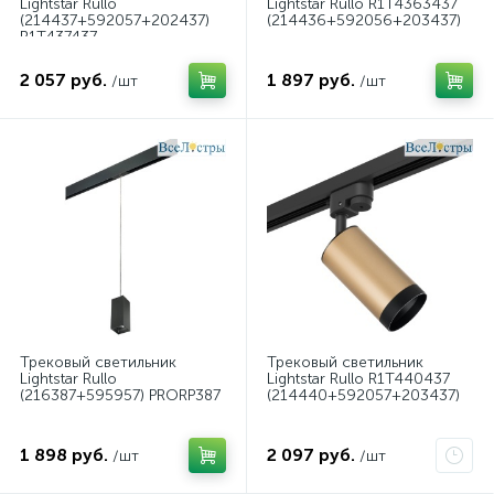
Lightstar Rullo
Lightstar Rullo R1T4363437
(214437+592057+202437)
(214436+592056+203437)
R1T437437
(214437+592057+202437)
2 057 руб.
1 897 руб.
/шт
/шт
Трековый светильник
Трековый светильник
Lightstar Rullo
Lightstar Rullo R1T440437
(216387+595957) PRORP387
(214440+592057+203437)
1 898 руб.
2 097 руб.
/шт
/шт