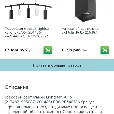
Подвесная люстра Lightstar
Накладной светильник
Rullo (571735+214436-
Lightstar Rullo 216387
2+214487-3) LR735362873
17 494 руб.
1 199 руб.
/шт
/шт
Показать больше товаров
Описание
Трековый светильник Lightstar Rullo
(213487+595887+201486) PRORP348786 бренда
Lightstar поможет создать динамичное освещение
выделенной области комнаты. Спроектированная и