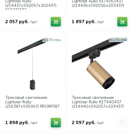
Lightstar Rullo
Lightstar Rullo R1T4363437
(214437+592057+202437)
(214436+592056+203437)
R1T437437
(214437+592057+202437)
2 057 руб.
1 897 руб.
/шт
/шт
Трековый светильник
Трековый светильник
Lightstar Rullo
Lightstar Rullo R1T440437
(216387+595957) PRORP387
(214440+592057+203437)
1 898 руб.
2 097 руб.
/шт
/шт