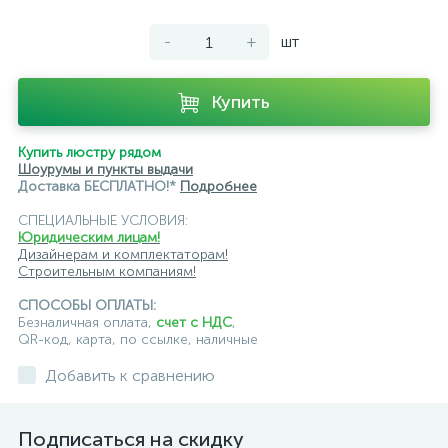
с цоколем GU10
-
+
шт
светильники для модульной системы
светодиодные трековые
трековые однофазные
Купить
черные
ЭРА
Crystal Lux
Ambrella
Купить люстру рядом
Шоурумы и пункты выдачи
Доставка БЕСПЛАТНО!*
Подробнее
СПЕЦИАЛЬНЫЕ УСЛОВИЯ:
Юридическим лицам!
Дизайнерам и комплектаторам!
Строительным компаниям!
СПОСОБЫ ОПЛАТЫ:
Безналичная оплата,
счет с НДС
,
QR-код, карта, по ссылке, наличные
Добавить к сравнению
Подписаться на скидку