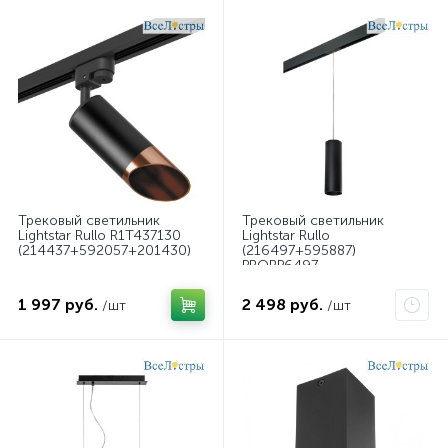
Трековый светильник
Трековый светильник
Lightstar Rullo R1T437130
Lightstar Rullo
(214437+592057+201430)
(216497+595887)
PRORP6497
1 997 руб.
2 498 руб.
/шт
/шт