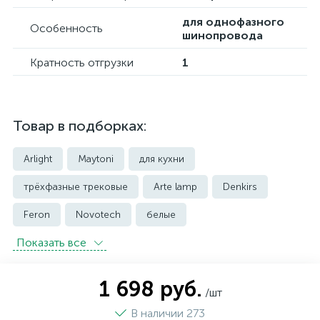
для однофазного
Особенность
шинопровода
Кратность отгрузки
1
Товар в подборках:
Arlight
Maytoni
для кухни
трёхфазные трековые
Arte lamp
Denkirs
Feron
Novotech
белые
Показать всe
встраиваемые трековые
магнитные трековые светильники
1 698 руб.
/шт
модульные трековые
подвесные трековые
В наличии 273