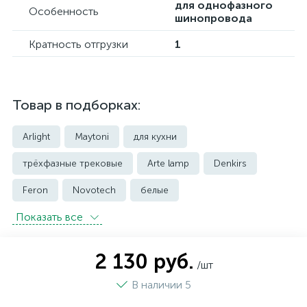
для однофазного
Особенность
шинопровода
Кратность отгрузки
1
Товар в подборках:
Arlight
Maytoni
для кухни
трёхфазные трековые
Arte lamp
Denkirs
Feron
Novotech
белые
Показать всe
встраиваемые трековые
магнитные трековые светильники
2 130 руб.
/шт
модульные трековые
подвесные трековые
В наличии 5
с цоколем GU10