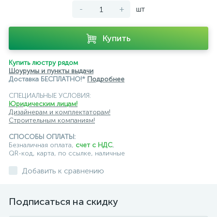
-
+
шт
светильники для модульной системы
светодиодные трековые
трековые однофазные
Купить
черные
ЭРА
Crystal Lux
Ambrella
Купить люстру рядом
Шоурумы и пункты выдачи
Доставка БЕСПЛАТНО!*
Подробнее
СПЕЦИАЛЬНЫЕ УСЛОВИЯ:
Юридическим лицам!
Дизайнерам и комплектаторам!
Строительным компаниям!
СПОСОБЫ ОПЛАТЫ:
Безналичная оплата,
счет с НДС
,
QR-код, карта, по ссылке, наличные
Добавить к сравнению
Подписаться на скидку