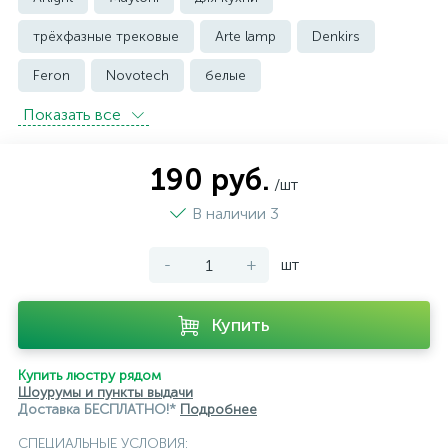
трёхфазные трековые
Arte lamp
Denkirs
Feron
Novotech
белые
Показать всe
встраиваемые трековые
магнитные трековые светильники
190 руб.
/шт
модульные трековые
подвесные трековые
В наличии 3
с цоколем GU10
-
+
шт
светильники для модульной системы
светодиодные трековые
трековые однофазные
Купить
черные
ЭРА
Crystal Lux
Ambrella
Купить люстру рядом
Шоурумы и пункты выдачи
Доставка БЕСПЛАТНО!*
Подробнее
СПЕЦИАЛЬНЫЕ УСЛОВИЯ: