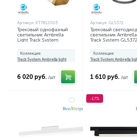
Артикул:
XT7812003
Артикул:
GL5372
Трековый однофазный
Трековый светодио
светильник Ambrella
светильник Ambrella 
Light Track System
Track System GL537
XT7812003 (A2520,
C7812, N7704)
Коллекция:
Коллекция:
Track System Ambrella light
Track System Ambrella lig
6 020 руб.
1 610 руб.
/шт
/шт
-17%