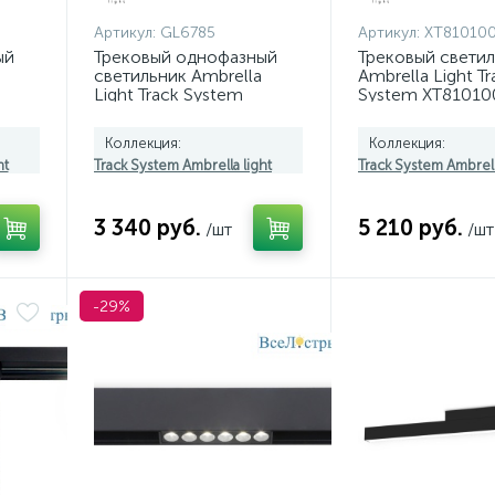
Артикул:
GL6785
Артикул:
XT81010
ый
Трековый однофазный
Трековый свети
светильник Ambrella
Ambrella Light Tr
Light Track System
System XT81010
GL6785
(A2524, A2105, C
N8124)
Коллекция:
Коллекция:
ht
Track System Ambrella light
Track System Ambrell
3 340 руб.
5 210 руб.
/шт
/шт
-29%