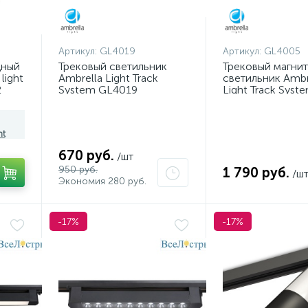
Артикул:
GL4019
Артикул:
GL4005
дный
Трековый светильник
Трековый магни
light
Ambrella Light Track
светильник Ambr
2
System GL4019
Light Track Syst
GL4005
ht
670 руб.
/шт
950 руб.
1 790 руб.
/ш
Экономия 280 руб.
-17%
-17%