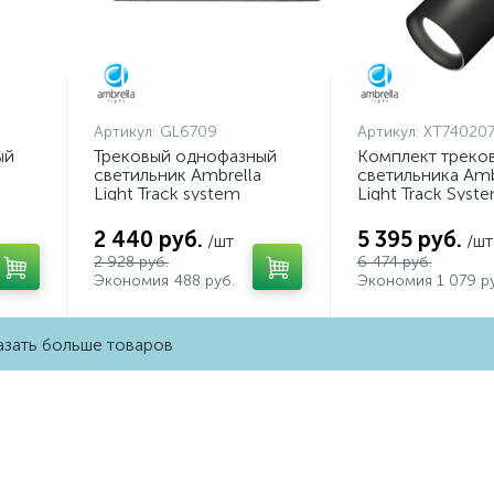
Артикул:
GL6709
Артикул:
XT740207
ый
Трековый однофазный
Комплект треко
светильник Ambrella
светильника Amb
Light Track system
Light Track Syst
GL6709
XT7402071 (A253
A2071, C7402, N
2 440 руб.
5 395 руб.
/шт
/шт
2 928 руб.
6 474 руб.
Экономия 488 руб.
Экономия 1 079 ру
зать больше товаров