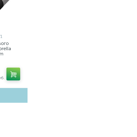
1
вого
rella
em
7, C7405,
7021)
б.