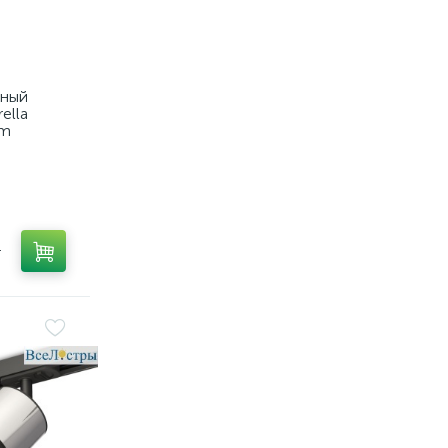
тный
ella
em
т