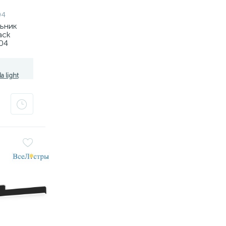
04
льник
ack
04
8101,
a light