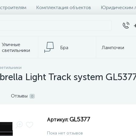
 строителям
Комплектация объектов
Юридическим 
Уличные
Бра
Лампочки
светильники
ветильники
темы
Настольные лампы
К
rella Light Track system GL537
Отзывы
0
GL5377
Артикул:
Пока нет отзывов