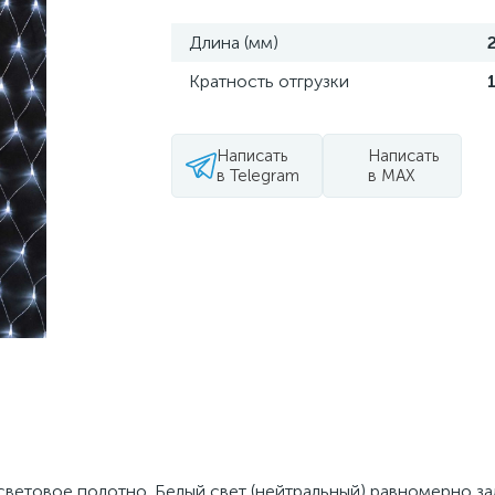
Длина (мм)
Кратность отгрузки
Написать
Написать
в Telegram
в MAX
световое полотно. Белый свет (нейтральный) равномерно за