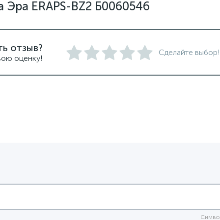
а Эра ERAPS-BZ2 Б0060546
ть отзыв?
Сделайте выбор!
вою оценку!
Симво