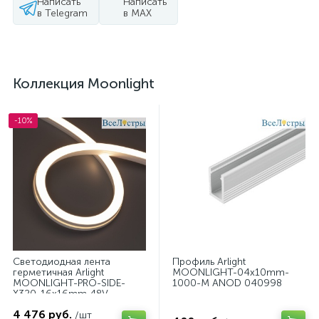
Написать
Написать
в Telegram
в MAX
Коллекция Moonlight
-10%
Светодиодная лента
Профиль Arlight
герметичная Arlight
MOONLIGHT-04x10mm-
MOONLIGHT-PRO-SIDE-
1000-M ANOD 040998
X320-16x16mm 48V
Warm3000 (10 W/m, IP67,
4 476 руб.
30m, wire x2) (Вывод
/шт