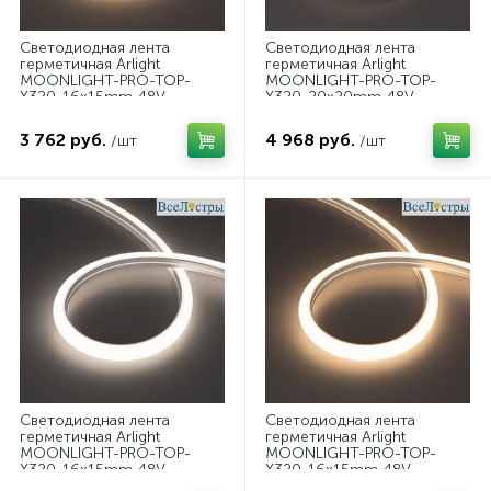
Светодиодная лента
Светодиодная лента
герметичная Arlight
герметичная Arlight
MOONLIGHT-PRO-TOP-
MOONLIGHT-PRO-TOP-
X320-16x15mm 48V
X320-20x20mm 48V
Day4000 (10 W/m, IP65,
Day4000 (10 W/m, IP67,
30m, wire x2) (Силикон)
30m, wire x2) (Вывод
3 762 руб.
4 968 руб.
/шт
/шт
061061
боковой) 061073
Светодиодная лента
Светодиодная лента
герметичная Arlight
герметичная Arlight
MOONLIGHT-PRO-TOP-
MOONLIGHT-PRO-TOP-
X320-16x15mm 48V
X320-16x15mm 48V
White6000 (10 W/m, IP65,
Warm3000 (10 W/m, IP65,