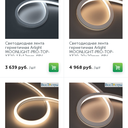
Светодиодная лента
Светодиодная лента
герметичная Arlight
герметичная Arlight
MOONLIGHT-PRO-TOP-
MOONLIGHT-PRO-TOP-
X320-13x12mm 48V
X320-20x20mm 48V
White6000 (9.6 W/m, IP67,
Warm3000 (10 W/m, IP67,
30m, wire x2) (Вывод
30m, wire x2) (Вывод
3 639 руб.
4 968 руб.
/шт
/шт
боковой) 061056
боковой) 061074