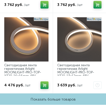
30m, wire x2) (Силикон)
30m, wire x2) (Силикон)
3 762 руб.
3 762 руб.
/шт
/шт
061063
061062
Светодиодная лента
Светодиодная лента
герметичная Arlight
герметичная Arlight
MOONLIGHT-PRO-TOP-
MOONLIGHT-PRO-TOP-
X320-16x16mm 48V
X320-13x12mm 48V
Warm3000 (10 W/m, IP67,
Warm3000 (9.6 W/m, IP67,
30m, wire x2) (Вывод
30m, wire x2) (Вывод
4 476 руб.
3 639 руб.
/шт
/шт
боковой) 061068
боковой) 061055
Показать больше товаров