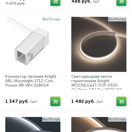
488 руб.
/шт
боковой) 057644
4 973 руб.
Коннектор питания Arlight
Светодиодная лента
ARL-Moonlight-1712-Con-
герметичная Arlight
Power-RR-WH 028054
MOONLIGHT-TOP-X320-
11x7mm 24V Day4000 (10
W/m, IP65, CSP, 0,5m, wire
x1) (Образец) 055531
1 347 руб.
1 482 руб.
/шт
/шт