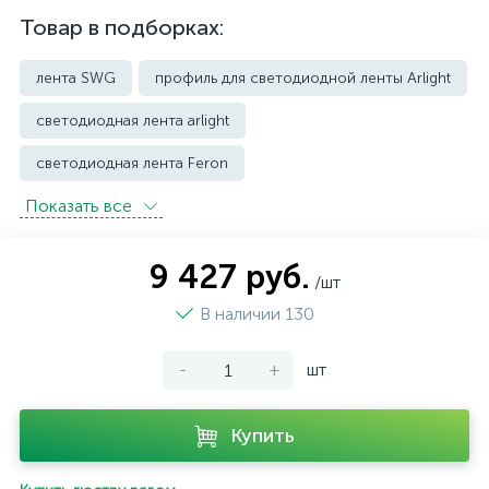
Товар в подборках:
лента SWG
профиль для светодиодной ленты Arlight
светодиодная лента arlight
светодиодная лента Feron
Показать всe
светодиодная лента SWG 24V
светодиодные ленты Apeyron
9 427 руб.
/шт
светодиодные ленты RGB
В наличии 130
светодиодные ленты с пультом
-
+
шт
Купить