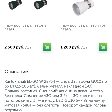
Спот Kanlux ENALI EL-2I B
Спот Kanlux ENALI EL-1O W
28763
28760
2 500 руб.
1 200 руб.
/шт
/шт
Описание
Kanlux Enali EL-3O W 28764 — спот, 3 плафона GU10 по
35 Вт (до 105 Вт), белый металл, накладной (3O),
Польша, гостиная. Сценарий: акцент на диван и стену
без трека. Сомнение «3O или 3I?» — 3O крепится на
потолок снизу, 3I — в нишу. LED GU10 5–7 Вт на лампу,
матовая колба — без слепоты. Поворот каждой головы
отдельно.