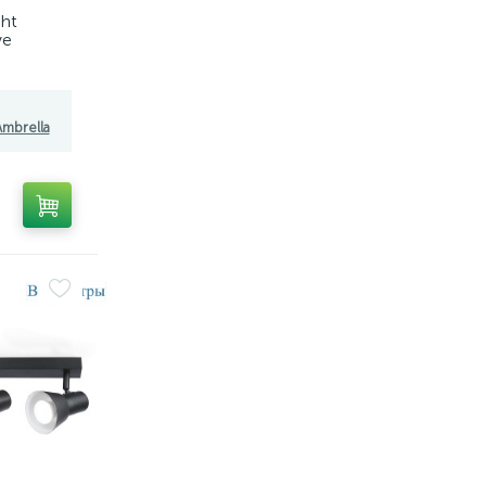
ght
ve
mbrella