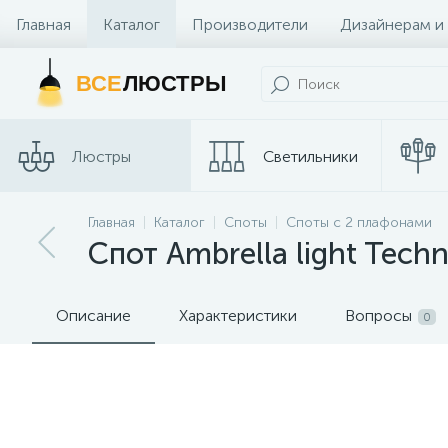
Главная
Каталог
Производители
Дизайнерам и
Контакты и Магазины
ВСЕ
ЛЮСТРЫ
Люстры
Светильники
Трековые
Главная
Каталог
Споты
Споты с 2 плафонами
Споты
системы
Спот Ambrella light Tech
Описание
Характеристики
Вопросы
0