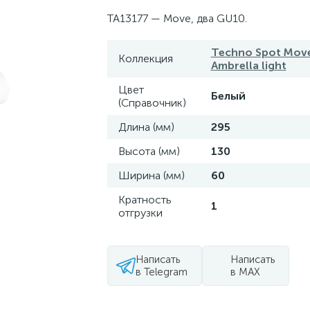
TA13177 — Move, два GU10.
Techno Spot Mov
Коллекция
Ambrella light
Цвет
Белый
(Справочник)
Длина (мм)
295
Высота (мм)
130
Ширина (мм)
60
Кратность
1
отгрузки
Написать
Написать
в Telegram
в MAX