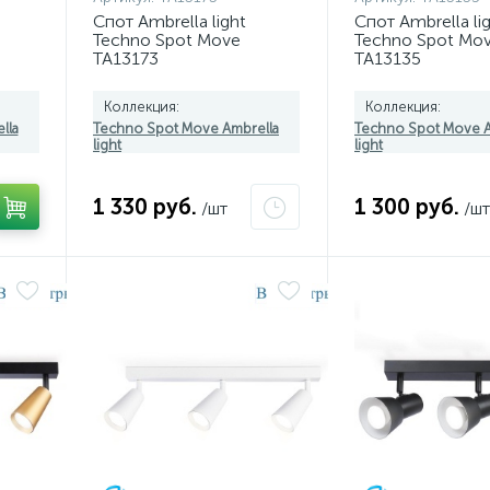
Спот Ambrella light
Спот Ambrella li
Techno Spot Move
Techno Spot Mo
TA13173
TA13135
Коллекция:
Коллекция:
lla
Techno Spot Move Ambrella
Techno Spot Move A
light
light
1 330 руб.
1 300 руб.
/шт
/шт