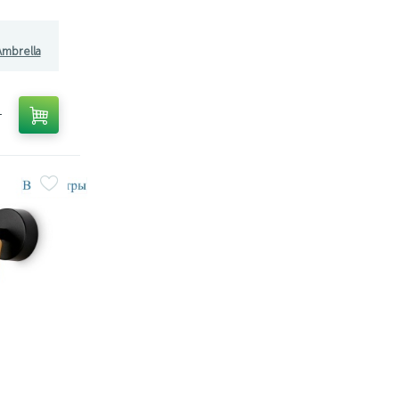
mbrella
т