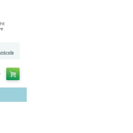
ght
ve
mbrella
т