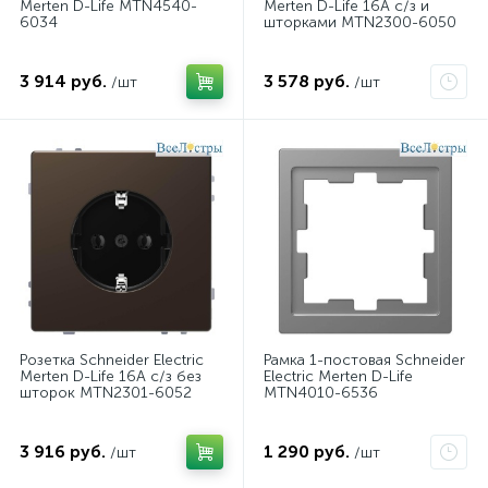
Merten D-Life MTN4540-
Merten D-Life 16A с/з и
6034
шторками MTN2300-6050
3 914 руб.
3 578 руб.
/шт
/шт
Розетка Schneider Electric
Рамка 1-постовая Schneider
Merten D-Life 16A с/з без
Electric Merten D-Life
шторок MTN2301-6052
MTN4010-6536
3 916 руб.
1 290 руб.
/шт
/шт