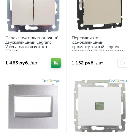
Переключатель кнопочный
Переключатель
двухклавишный Legrand
одноклавишный
Valena слоновая кость
промежуточный Legrand
774118
Valena 10A 250V слоновая
кость 774307
1 463 руб.
1 152 руб.
/шт
/шт