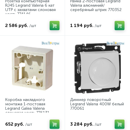
Розетка компьютерная
Рамка 2-постовая Legrand
RJ45 Legrand Valena 6 кат
Valena алюминий/
UTP с захватами слоновая
серебряный штрих 770352
кость 774146
2 586 руб.
1 194 руб.
/шт
/шт
Коробка накладного
Диммер поворотный
монтажа 1-постовая
Legrand Valena 400W белый
Legrand Galea Valena
770061
слоновая кость 776131
652 руб.
3 284 руб.
/шт
/шт