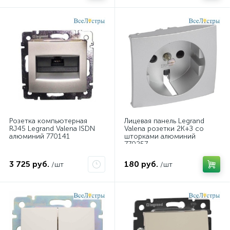
Розетка компьютерная
Лицевая панель Legrand
RJ45 Legrand Valena ISDN
Valena розетки 2К+З со
алюминий 770141
шторками алюминий
770257
3 725 руб.
180 руб.
/шт
/шт