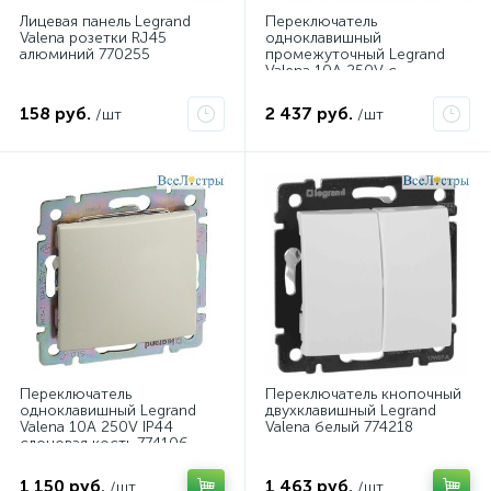
Лицевая панель Legrand
Переключатель
Valena розетки RJ45
одноклавишный
алюминий 770255
промежуточный Legrand
Valena 10A 250V с
подсветкой белый 774448
158 руб.
2 437 руб.
/шт
/шт
Переключатель
Переключатель кнопочный
одноклавишный Legrand
двухклавишный Legrand
Valena 10A 250V IP44
Valena белый 774218
слоновая кость 774106
1 150 руб.
1 463 руб.
/шт
/шт