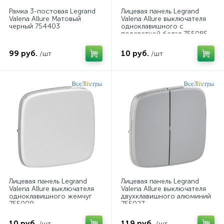
Рамка 3-постовая Legrand
Лицевая панель Legrand
Valena Allure Матовый
Valena Allure выключателя
черный 754403
одноклавишного с
подсветкой белая 755085
99 руб.
10 руб.
/шт
/шт
Лицевая панель Legrand
Лицевая панель Legrand
Valena Allure выключателя
Valena Allure выключателя
одноклавишного жемчуг
двухклавишного алюминий
755009
755027
10 руб.
119 руб.
/шт
/шт