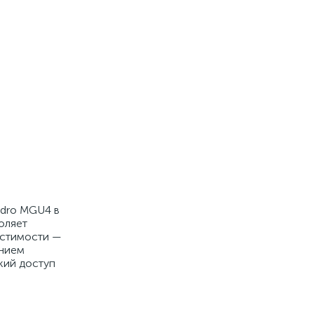
adro MGU4 в
оляет
естимости —
янием
кий доступ