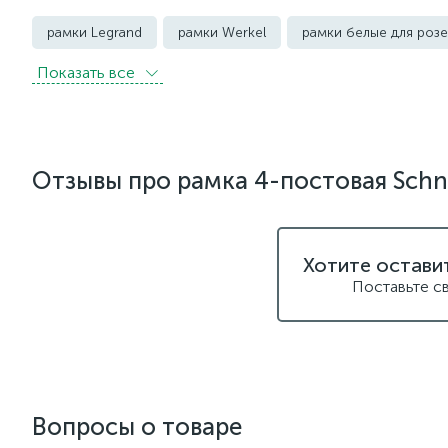
рамки Legrand
рамки Werkel
рамки белые для розе
Показать всe
рамки Эра
Отзывы про рамка 4-постовая Schne
Хотите остави
Поставьте с
Вопросы о товаре