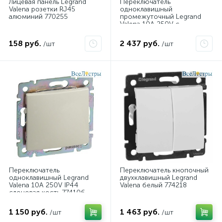
Лицевая панель Legrand
Переключатель
Valena розетки RJ45
одноклавишный
алюминий 770255
промежуточный Legrand
Valena 10A 250V с
подсветкой белый 774448
158 руб.
2 437 руб.
/шт
/шт
Переключатель
Переключатель кнопочный
одноклавишный Legrand
двухклавишный Legrand
Valena 10A 250V IP44
Valena белый 774218
слоновая кость 774106
1 150 руб.
1 463 руб.
/шт
/шт