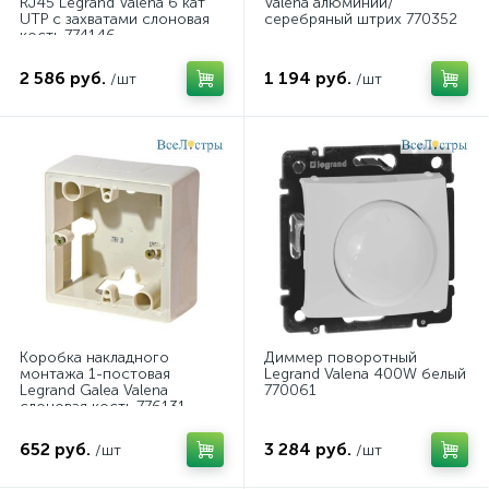
RJ45 Legrand Valena 6 кат
Valena алюминий/
UTP с захватами слоновая
серебряный штрих 770352
кость 774146
2 586 руб.
1 194 руб.
/шт
/шт
Коробка накладного
Диммер поворотный
монтажа 1-постовая
Legrand Valena 400W белый
Legrand Galea Valena
770061
слоновая кость 776131
652 руб.
3 284 руб.
/шт
/шт