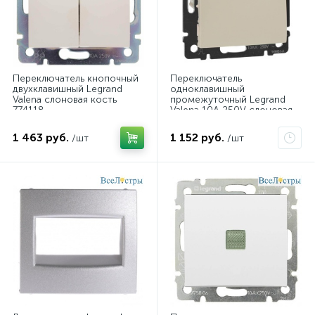
Переключатель кнопочный
Переключатель
двухклавишный Legrand
одноклавишный
Valena слоновая кость
промежуточный Legrand
774118
Valena 10A 250V слоновая
кость 774307
1 463 руб.
1 152 руб.
/шт
/шт