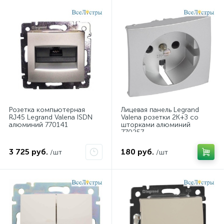
Розетка компьютерная
Лицевая панель Legrand
RJ45 Legrand Valena ISDN
Valena розетки 2К+З со
алюминий 770141
шторками алюминий
770257
3 725 руб.
180 руб.
/шт
/шт