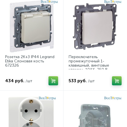
Розетка 2К+З IP44 Legrand
Переключатель
Etika Слоновая кость
промежуточный 1-
672326
клавишный, винтовые
клеммы, 10AX, 250 В
Legrand Etika Слоновая
кость 672349
434 руб.
533 руб.
/шт
/шт