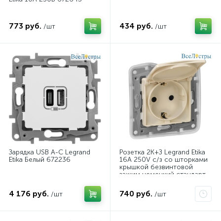
773 руб.
434 руб.
/шт
/шт
Зарядка USB A-C Legrand
Розетка 2К+З Legrand Etika
Etika Белый 672236
16A 250V с/з со шторками
крышкой безвинтовой
зажим немецкий стандарт
слоновая кость 672332
4 176 руб.
740 руб.
/шт
/шт