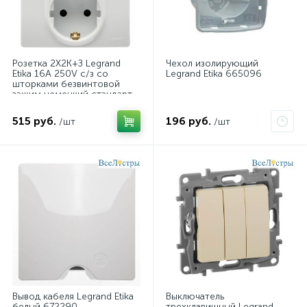
Розетка 2X2К+З Legrand
Чехол изолирующий
Etika 16A 250V с/з со
Legrand Etika 665096
шторками безвинтовой
зажим немецкий стандарт
белый 672233
515 руб.
196 руб.
/шт
/шт
Вывод кабеля Legrand Etika
Выключатель
белый 672290
трехклавишный Legrand