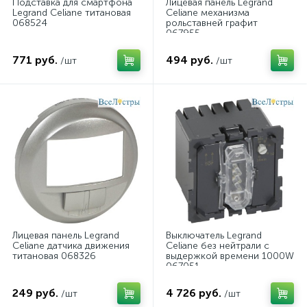
Подставка для смартфона
Лицевая панель Legrand
Legrand Celiane титановая
Celiane механизма
068524
рольставней графит
067955
771 руб.
494 руб.
/шт
/шт
Лицевая панель Legrand
Выключатель Legrand
Celiane датчика движения
Celiane без нейтрали с
титановая 068326
выдержкой времени 1000W
067051
249 руб.
4 726 руб.
/шт
/шт