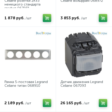
Celiane розетки 2К+З
Celiane вольфрам 068972
немецкого стандарта
графит 067931
1 878 руб.
3 853 руб.
/шт
/шт
Рамка 5-постовая Legrand
Датчик движения Legrand
Celiane титан 068910
Celiane 067093
2 189 руб.
26 165 руб.
/шт
/шт