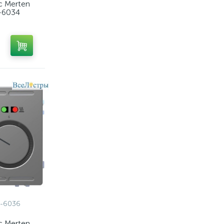
ic Merten
-6034
-6036
ic Merten