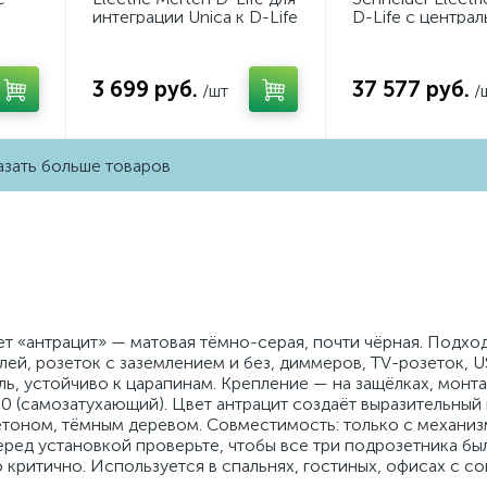
интеграции Unica к D-Life
D-Life с центра
MTN4089-6033
платой с выклю
230V MTN5764-
3 699 руб.
37 577 руб.
/шт
/
зать больше товаров
цвет «антрацит» — матовая тёмно-серая, почти чёрная. Подхо
ей, розеток с заземлением и без, диммеров, TV-розеток, U
ь, устойчиво к царапинам. Крепление — на защёлках, монта
-0 (самозатухающий). Цвет антрацит создаёт выразительный
бетоном, тёмным деревом. Совместимость: только с механи
 Перед установкой проверьте, чтобы все три подрозетника бы
 критично. Используется в спальнях, гостиных, офисах с 