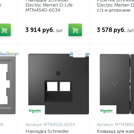
e
Electric Merten D-Life
Electric Merten D
MTN4540-6034
с/з и шторками
MTN2300-6050
3 914 руб.
3 578 руб.
/шт
/шт
36
Артикул:
MTN4522-6034
Артикул:
MTN3855
Накладка Schneider
Клавиша для жа