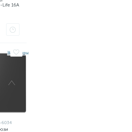
-Life 16A
-6034
люзи