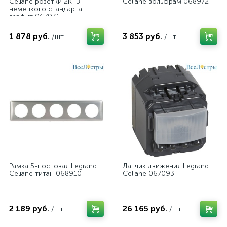
Celiane розетки 2К+З
Celiane вольфрам 068972
немецкого стандарта
графит 067931
1 878 руб.
3 853 руб.
/шт
/шт
Рамка 5-постовая Legrand
Датчик движения Legrand
Celiane титан 068910
Celiane 067093
2 189 руб.
26 165 руб.
/шт
/шт