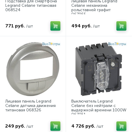
Подставка для смартфона
Лицевая панель Legrand
Legrand Celiane титановая
Celiane механизма
068524
рольставней графит
067955
771 руб.
494 руб.
/шт
/шт
Лицевая панель Legrand
Выключатель Legrand
Celiane датчика движения
Celiane без нейтрали с
титановая 068326
выдержкой времени 1000W
067051
249 руб.
4 726 руб.
/шт
/шт