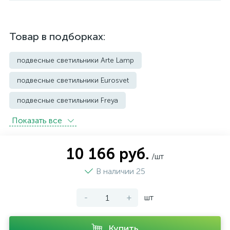
Товар в подборках:
подвесные светильники Arte Lamp
подвесные светильники Eurosvet
подвесные светильники Freya
Показать всe
подвесные светильники Imperium Loft
подвесные светильники Kink Light
10 166 руб.
/шт
подвесные светильники Lightstar
В наличии 25
подвесные светильники Loft it
-
+
шт
подвесные светильники Lumion
подвесные светильники Maytoni
Купить