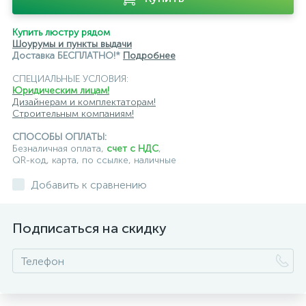
подвесные светильники Newport
Купить люстру рядом
подвесные светильники Odeon Light
Шоурумы и пункты выдачи
Доставка БЕСПЛАТНО!*
Подробнее
подвесные светильники ST Luce
СПЕЦИАЛЬНЫЕ УСЛОВИЯ:
Юридическим лицам!
подвесные светильники для кафе и ресторанов
Дизайнерам и комплектаторам!
Строительным компаниям!
подвесные светильники для лестниц
СПОСОБЫ ОПЛАТЫ:
подвесные светильники над барной стойкой
Безналичная оплата,
счет с НДС
,
QR-код, карта, по ссылке, наличные
подвесные светильники над столом
Добавить к сравнению
подвесные светлильники LED
Подписаться на скидку
подвесные светодиодные Kink Light
подвесные черные светодиодные светильники
светильники дизайнерские из Италии