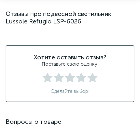
светильники для ванной комнаты
Отзывы про подвесной светильник
светильники над рабочей поверхностью
Lussole Refugio LSP-6026
светильники подвесные белые
светодиодные светильники для ванной комнаты
черные подвесные светильники
Хотите оставить отзыв?
Поставьте свою оценку!
Сделайте выбор!
Вопросы о товаре