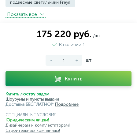
подвесные светильники Freya
Показать всe
подвесные светильники Imperium Loft
подвесные светильники Kink Light
175 220 руб.
/шт
подвесные светильники Lightstar
В наличии 1
подвесные светильники Loft it
-
+
шт
подвесные светильники Lumion
подвесные светильники Maytoni
Купить
подвесные светильники Newport
Купить люстру рядом
подвесные светильники Odeon Light
Шоурумы и пункты выдачи
Доставка БЕСПЛАТНО!*
Подробнее
подвесные светильники ST Luce
СПЕЦИАЛЬНЫЕ УСЛОВИЯ:
Юридическим лицам!
подвесные светильники для кафе и ресторанов
Дизайнерам и комплектаторам!
Строительным компаниям!
подвесные светильники для лестниц