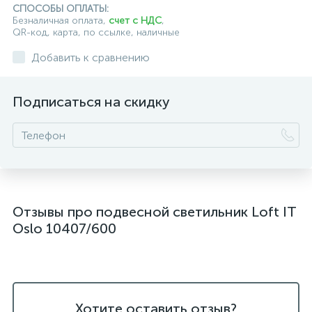
СПОСОБЫ ОПЛАТЫ:
подвесные светильники над барной стойкой
Безналичная оплата,
счет с НДС
,
QR-код, карта, по ссылке, наличные
подвесные светильники над столом
Добавить к сравнению
подвесные светлильники LED
Подписаться на скидку
подвесные светодиодные Kink Light
подвесные черные светодиодные светильники
светильники дизайнерские из Италии
светильники для ванной комнаты
Отзывы про подвесной светильник Loft IT
светильники над рабочей поверхностью
Oslo 10407/600
светильники подвесные белые
светодиодные светильники для ванной комнаты
черные подвесные светильники
Хотите оставить отзыв?