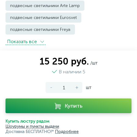
подвесные светильники Arte Lamp
подвесные светильники Eurosvet
подвесные светильники Freya
Показать всe
подвесные светильники Imperium Loft
подвесные светильники Kink Light
15 250 руб.
/шт
подвесные светильники Lightstar
В наличии 5
подвесные светильники Loft it
-
+
шт
подвесные светильники Lumion
подвесные светильники Maytoni
Купить
подвесные светильники Newport
Купить люстру рядом
подвесные светильники Odeon Light
Шоурумы и пункты выдачи
Доставка БЕСПЛАТНО!*
Подробнее
подвесные светильники ST Luce