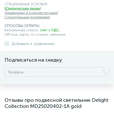
СПЕЦИАЛЬНЫЕ УСЛОВИЯ:
Юридическим лицам!
подвесные светильники для кафе и ресторанов
Дизайнерам и комплектаторам!
Строительным компаниям!
подвесные светильники для лестниц
СПОСОБЫ ОПЛАТЫ:
подвесные светильники над барной стойкой
Безналичная оплата,
счет с НДС
,
QR-код, карта, по ссылке, наличные
подвесные светильники над столом
Добавить к сравнению
подвесные светлильники LED
Подписаться на скидку
подвесные светодиодные Kink Light
подвесные черные светодиодные светильники
светильники дизайнерские из Италии
светильники для ванной комнаты
Отзывы про подвесной светильник Delight
светильники над рабочей поверхностью
Collection MD25020402-1A gold
светильники подвесные белые