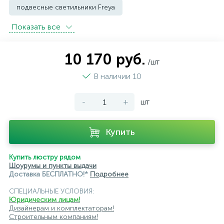
подвесные светильники Freya
Показать всe
подвесные светильники Imperium Loft
подвесные светильники Kink Light
10 170 руб.
/шт
подвесные светильники Lightstar
В наличии 10
подвесные светильники Loft it
-
+
шт
подвесные светильники Lumion
подвесные светильники Maytoni
Купить
подвесные светильники Newport
Купить люстру рядом
подвесные светильники Odeon Light
Шоурумы и пункты выдачи
Доставка БЕСПЛАТНО!*
Подробнее
подвесные светильники ST Luce
СПЕЦИАЛЬНЫЕ УСЛОВИЯ:
Юридическим лицам!
подвесные светильники для кафе и ресторанов
Дизайнерам и комплектаторам!
Строительным компаниям!
подвесные светильники для лестниц