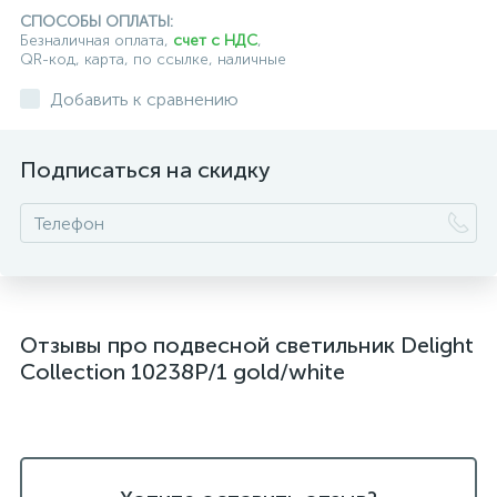
СПОСОБЫ ОПЛАТЫ:
подвесные светильники над барной стойкой
Безналичная оплата,
счет с НДС
,
QR-код, карта, по ссылке, наличные
подвесные светильники над столом
Добавить к сравнению
подвесные светлильники LED
Подписаться на скидку
подвесные светодиодные Kink Light
подвесные черные светодиодные светильники
светильники дизайнерские из Италии
светильники для ванной комнаты
Отзывы про подвесной светильник Delight
светильники над рабочей поверхностью
Collection 10238P/1 gold/white
светильники подвесные белые
светодиодные светильники для ванной комнаты
черные подвесные светильники