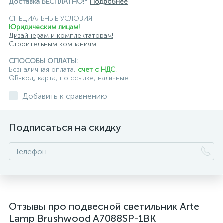
Доставка БЕСПЛАТНО!*
Подробнее
подвесные светильники ST Luce
СПЕЦИАЛЬНЫЕ УСЛОВИЯ:
Юридическим лицам!
подвесные светильники для кафе и ресторанов
Дизайнерам и комплектаторам!
Строительным компаниям!
подвесные светильники для лестниц
СПОСОБЫ ОПЛАТЫ:
подвесные светильники над барной стойкой
Безналичная оплата,
счет с НДС
,
QR-код, карта, по ссылке, наличные
подвесные светильники над столом
Добавить к сравнению
подвесные светлильники LED
Подписаться на скидку
подвесные светодиодные Kink Light
подвесные черные светодиодные светильники
светильники дизайнерские из Италии
светильники для ванной комнаты
Отзывы про подвесной светильник Arte
светильники над рабочей поверхностью
Lamp Brushwood A7088SP-1BK