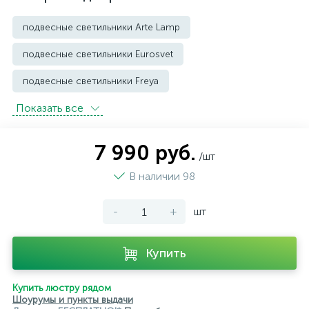
подвесные светильники Arte Lamp
подвесные светильники Eurosvet
подвесные светильники Freya
Показать всe
подвесные светильники Imperium Loft
подвесные светильники Kink Light
7 990 руб.
/шт
подвесные светильники Lightstar
В наличии 98
подвесные светильники Loft it
-
+
шт
подвесные светильники Lumion
подвесные светильники Maytoni
Купить
подвесные светильники Newport
Купить люстру рядом
подвесные светильники Odeon Light
Шоурумы и пункты выдачи