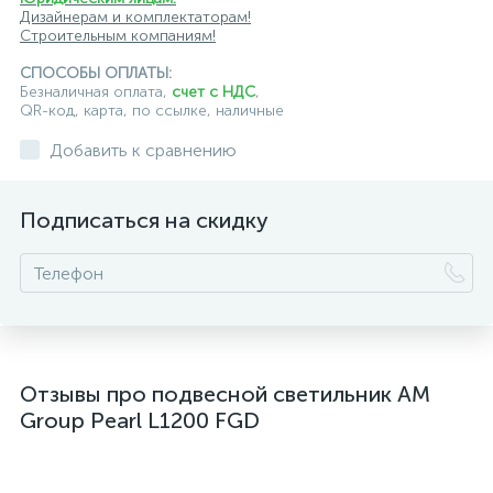
подвесные светильники для кафе и ресторанов
Дизайнерам и комплектаторам!
Строительным компаниям!
подвесные светильники для лестниц
СПОСОБЫ ОПЛАТЫ:
подвесные светильники над барной стойкой
Безналичная оплата,
счет с НДС
,
QR-код, карта, по ссылке, наличные
подвесные светильники над столом
Добавить к сравнению
подвесные светлильники LED
Подписаться на скидку
подвесные светодиодные Kink Light
подвесные черные светодиодные светильники
светильники дизайнерские из Италии
светильники для ванной комнаты
Отзывы про подвесной светильник AM
светильники над рабочей поверхностью
Group Pearl L1200 FGD
светильники подвесные белые
светодиодные светильники для ванной комнаты