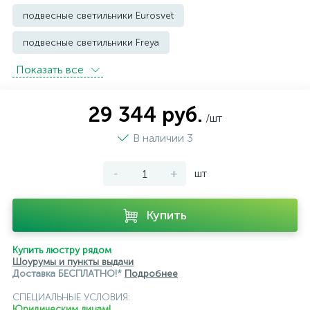
подвесные светильники Eurosvet
подвесные светильники Freya
Показать всe
подвесные светильники Imperium Loft
подвесные светильники Kink Light
29 344 руб.
/шт
подвесные светильники Lightstar
В наличии 3
подвесные светильники Loft it
-
+
шт
подвесные светильники Lumion
подвесные светильники Maytoni
Купить
подвесные светильники Newport
Купить люстру рядом
подвесные светильники Odeon Light
Шоурумы и пункты выдачи
Доставка БЕСПЛАТНО!*
Подробнее
подвесные светильники ST Luce
СПЕЦИАЛЬНЫЕ УСЛОВИЯ:
Юридическим лицам!