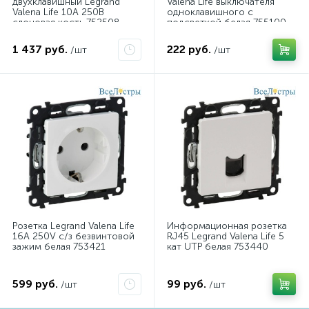
двухклавишный Legrand
Valena Life выключателя
Valena Life 10А 250В
одноклавишного с
слоновая кость 752508
подсветкой белая 755100
1 437 руб.
222 руб.
/шт
/шт
Розетка Legrand Valena Life
Информационная розетка
16A 250V с/з безвинтовой
RJ45 Legrand Valena Life 5
зажим белая 753421
кат UTP белая 753440
599 руб.
99 руб.
/шт
/шт