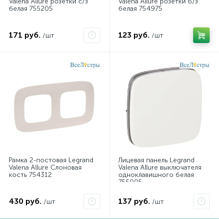
Valena Allure розетки с/з
Valena Allure розетки б/з
белая 755205
белая 754975
171 руб.
123 руб.
/шт
/шт
Рамка 2-постовая Legrand
Лицевая панель Legrand
Valena Allure Слоновая
Valena Allure выключателя
кость 754312
одноклавишного белая
755005
430 руб.
137 руб.
/шт
/шт