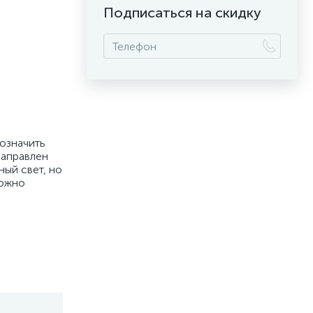
Подписаться на скидку
бозначить
направлен
ный свет, но
можно