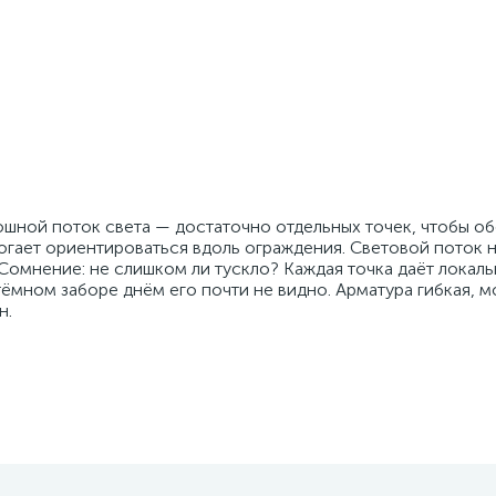
лошной поток света — достаточно отдельных точек, чтобы о
могает ориентироваться вдоль ограждения. Световой поток 
ы. Сомнение: не слишком ли тускло? Каждая точка даёт локаль
тёмном заборе днём его почти не видно. Арматура гибкая, 
н.