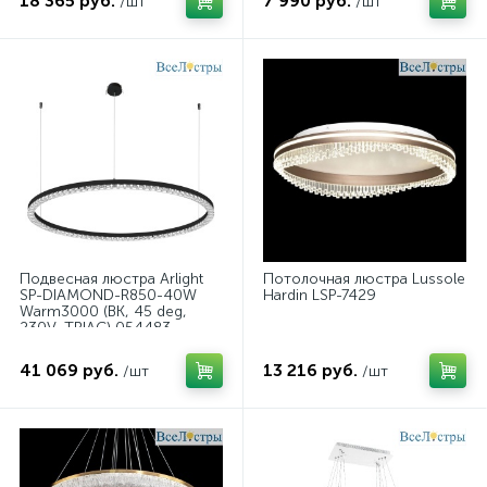
18 365 руб.
7 990 руб.
/шт
/шт
Подвесная люстра Arlight
Потолочная люстра Lussole
SP-DIAMOND-R850-40W
Hardin LSP-7429
Warm3000 (BK, 45 deg,
230V, TRIAC) 054483
41 069 руб.
13 216 руб.
/шт
/шт