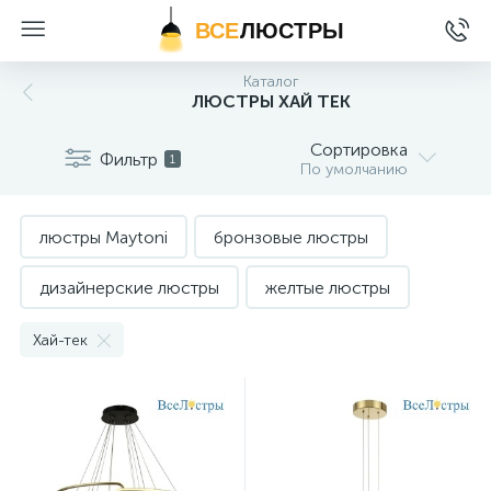
ВСЕ
ЛЮСТРЫ
Каталог
ЛЮСТРЫ ХАЙ ТЕК
Сортировка
Фильтр
1
По умолчанию
люстры Maytoni
бронзовые люстры
дизайнерские люстры
желтые люстры
зеленые люстры
итальянские люстры
Хай-тек
красные люстры
люстра-таблетка (тарелка)
люстры Arte Lamp
люстры Crystal Lux
люстры divinare
люстры Feiss и Hinkley