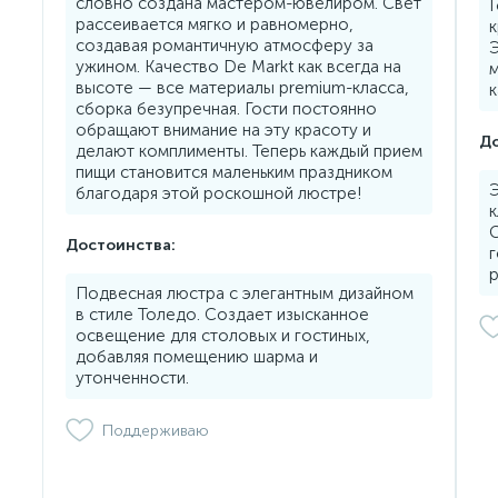
словно создана мастером-ювелиром. Свет
Г
рассеивается мягко и равномерно,
к
создавая романтичную атмосферу за
Э
ужином. Качество De Markt как всегда на
м
высоте — все материалы premium-класса,
к
сборка безупречная. Гости постоянно
обращают внимание на эту красоту и
До
делают комплименты. Теперь каждый прием
пищи становится маленьким праздником
Э
благодаря этой роскошной люстре!
к
Достоинства:
г
р
Подвесная люстра с элегантным дизайном
в стиле Толедо. Создает изысканное
освещение для столовых и гостиных,
добавляя помещению шарма и
утонченности.
Поддерживаю