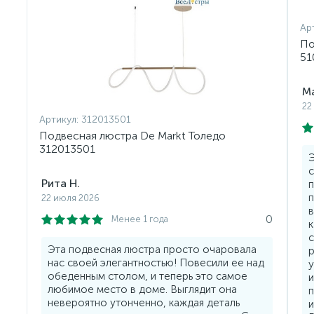
Ар
По
51
Ма
22
Артикул:
312013501
Подвесная люстра De Markt Толедо
312013501
Э
с
Рита Н.
п
22 июля 2026
в
0
Менее 1 года
к
с
Эта подвесная люстра просто очаровала
р
нас своей элегантностью! Повесили ее над
у
обеденным столом, и теперь это самое
и
любимое место в доме. Выглядит она
невероятно утонченно, каждая деталь
и