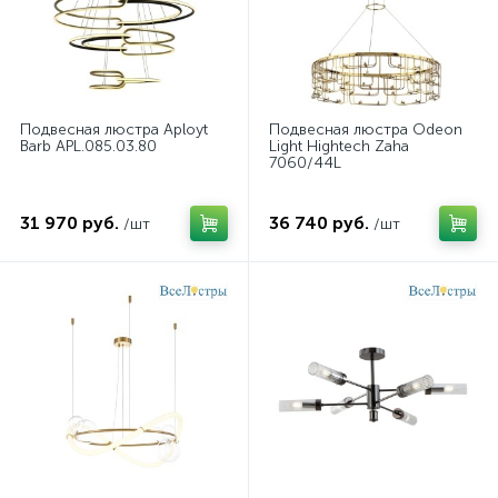
люстры Mantra
люстры Newport
люстры Reccagni Angelo
Подвесная люстра Aployt
Подвесная люстра Odeon
Barb APL.085.03.80
Light Hightech Zaha
люстры для лестницы
люстры с висюльками
7060/44L
люстры с плафонами-шарами
31 970 руб.
36 740 руб.
/шт
/шт
люстры с цоколем E14
люстры цвета хром
люстры-пауки
светильники облака
светодиодные люстры
умные люстры
люстры Kutek