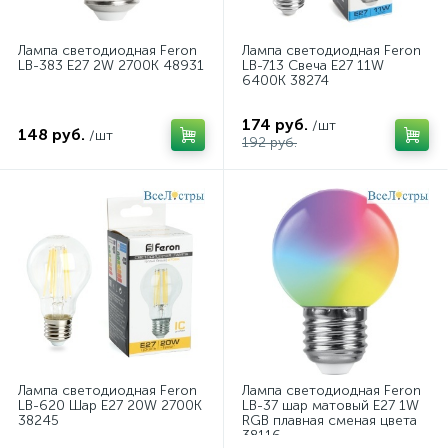
Лампа светодиодная Feron
Лампа светодиодная Feron
LB-383 E27 2W 2700K 48931
LB-713 Свеча E27 11W
6400K 38274
174 руб.
/шт
148 руб.
/шт
192 руб.
Лампа светодиодная Feron
Лампа светодиодная Feron
LB-620 Шар E27 20W 2700K
LB-37 шар матовый E27 1W
38245
RGB плавная сменая цвета
38116