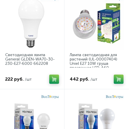
Светодиодная лампа
Лампа светодиодная для
General GLDEN-WA70-30-
растений (UL-00007404)
230-E27-6000 662208
Uniel E27 10W груша
прозрачная LED-A60-
10W/SPFB/E27/CL PLP30WH
222 руб.
442 руб.
/шт
/шт