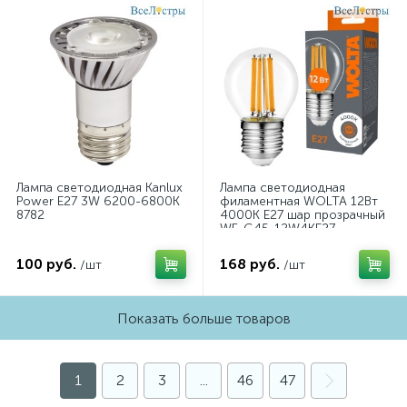
Лампа светодиодная Kanlux
Лампа светодиодная
Power E27 3W 6200-6800К
филаментная WOLTA 12Вт
8782
4000K Е27 шар прозрачный
WF-G45-12W4KE27
100 руб.
168 руб.
/шт
/шт
Показать больше товаров
1
2
3
...
46
47