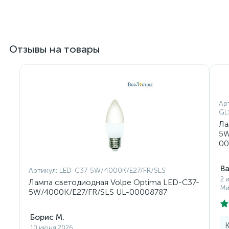
Отзывы на товары
Ар
GL
Ла
5W
00
В
Артикул:
LED-C37-5W/4000K/E27/FR/SLS
2 
Лампа светодиодная Volpe Optima LED-C37-
Ми
5W/4000K/E27/FR/SLS UL-00008787
Борис М.
К
10 июня 2026