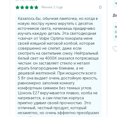
ч
0
Менее 1 года
До
Казалось бы, обычная лампочка, но когда в
новую люстру нужно вкрутить с десяток
источников света, начинаешь придирчиво
с
изучать каждую деталь. Эта светодиодная
«свеча» от Volpe Optima покорила меня
своей изящной матовой колбой, которая
совершенно не слепит, даже если
смотреть на светильник снизу. Нейтральный
белый свет на 4000К оказался потрясающе
чистым: он заставляет стекло и металл
играть благородными бликами, а не
дешевой желтизной. При мощности всего
5 Вт она выдает очень достойную яркость,
равномерно заполняя комнату
комфортным сиянием без темных углов.
Цоколь E27 вкручивается плавно, колба не
нагревается, а сам пластик корпуса
приятно удивил своей прочностью. Это
отличный, честный продукт, который
незаметно, но очень эффектно преобразил