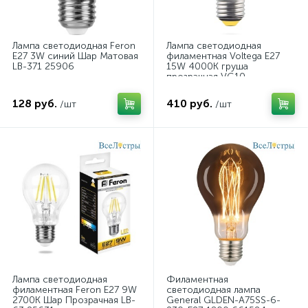
Лампа светодиодная Feron
Лампа светодиодная
E27 3W синий Шар Матовая
филаментная Voltega E27
LB-371 25906
15W 4000К груша
прозрачная VG10-
A1E27cold15W-F 7103
128 руб.
410 руб.
/шт
/шт
Лампа светодиодная
Филаментная
филаментная Feron E27 9W
светодиодная лампа
2700K Шар Прозрачная LB-
General GLDEN-A75SS-6-